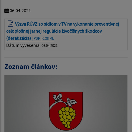
06.04.2021
Výzva RÚVZ so sídlom v TV na vykonanie preventívnej
celoplošnej jarnej regulácie živočíšnych škodcov
(deratizácia)
| PDF | 0.36 Mb
Dátum vyvesenia:
06.04.2021
Zoznam článkov: