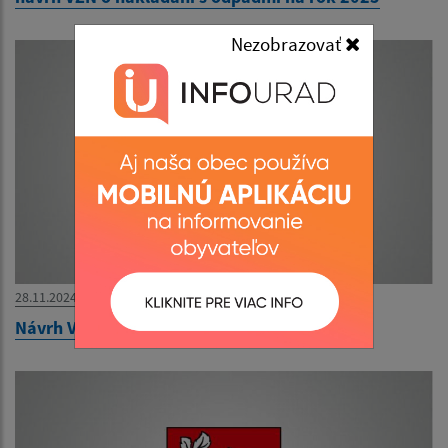
Nezobrazovať
28.11.2024
Návrh VZN o miestnych daniach