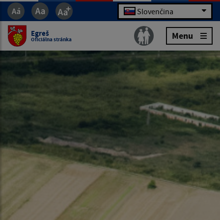
Slovenčina
Egreš
Menu
Oficiálna stránka