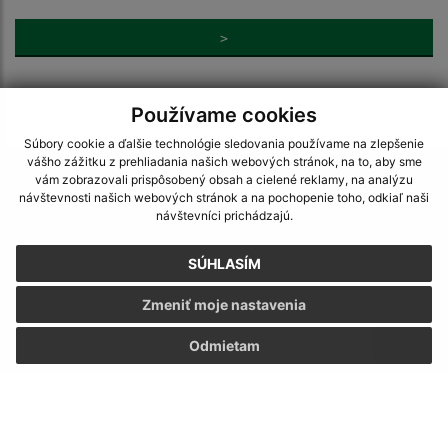
>
Používame cookies
Súbory cookie a ďalšie technológie sledovania používame na zlepšenie
vášho zážitku z prehliadania našich webových stránok, na to, aby sme
Je táto stránka užitočná?
Áno
Nie
vám zobrazovali prispôsobený obsah a cielené reklamy, na analýzu
Boli tieto 
Boli 
návštevnosti našich webových stránok a na pochopenie toho, odkiaľ naši
Našli ste na stránke chybu?
Napíšte nám
návštevníci prichádzajú.
SÚHLASÍM
Napíšte nám:
Zmeniť moje nastavenia
Meno (povinné)
Odmietam
E-mailová adresa (povinné)