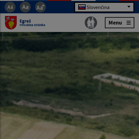
Slovenčina
Egreš
Menu
Oficiálna stránka