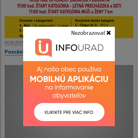
Nezobrazovať
04.06.2026
Pozvánka ''Čeľovská 7-mička''