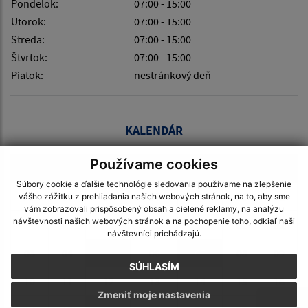
Pondelok:
07:00 - 15:00
Utorok:
07:00 - 15:00
Streda:
07:00 - 15:00
Štvrtok:
07:00 - 15:00
Piatok:
nestránkový deň
KALENDÁR
Používame cookies
AUGUST 2026
Súbory cookie a ďalšie technológie sledovania používame na zlepšenie
PO
UT
ST
ŠT
PI
SO
NE
vášho zážitku z prehliadania našich webových stránok, na to, aby sme
vám zobrazovali prispôsobený obsah a cielené reklamy, na analýzu
návštevnosti našich webových stránok a na pochopenie toho, odkiaľ naši
01
02
návštevníci prichádzajú.
03
04
05
06
07
08
09
SÚHLASÍM
10
11
12
13
14
15
16
Zmeniť moje nastavenia