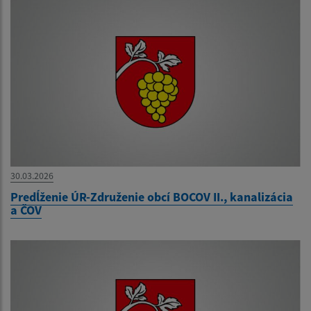
30.03.2026
Predĺženie ÚR-Združenie obcí BOCOV II., kanalizácia
a ČOV