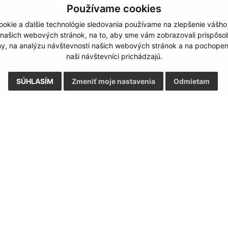
Používame cookies
okie a ďalšie technológie sledovania používame na zlepšenie vášho
Google reCaptcha Response
Odoslať správu
 našich webových stránok, na to, aby sme vám zobrazovali prispôs
my, na analýzu návštevnosti našich webových stránok a na pochopeni
naši návštevníci prichádzajú.
SÚHLASÍM
Zmeniť moje nastavenia
Odmietam