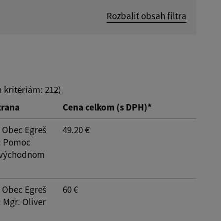
Rozbaliť obsah filtra
Hľadať v:
Dátum do:
kritériám: 212)
trana
Cena celkom (s DPH)*
: Obec Egreš
49.20 €
: Pomoc
 východnom
Reset
: Obec Egreš
60 €
: Mgr. Oliver