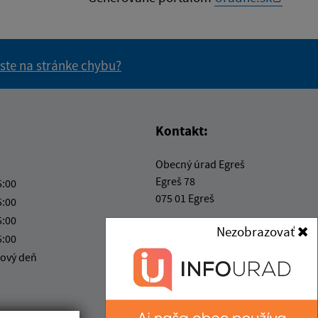
 ste na stránke chybu?
vás užitočné?
e pre vás užitočné?
Kontakt:
Obecný úrad Egreš
Egreš 78
5:00
075 01 Egreš
5:00
5:00
obecegres@obecegres.sk
Nezobrazovať
5:00
+421 56 67 99 261
ový deň
IČO: 00331520