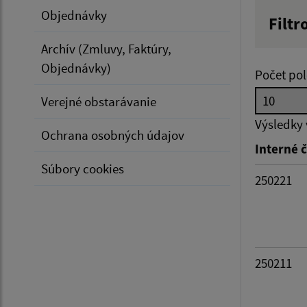
Objednávky
Filtr
Hľadan
Archív (Zmluvy, Faktúry,
Objednávky)
Počet pol
Verejné obstarávanie
Typ dá
Výsledky
Ochrana osobných údajov
Interné č
Suma 
Súbory cookies
250221
Filtr
250211