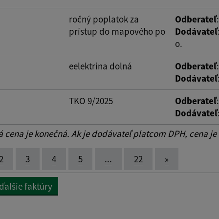
ročný poplatok za
Odberateľ
prístup do mapového po
Dodávateľ
o.
eelektrina dolná
Odberateľ
Dodávateľ
TKO 9/2025
Odberateľ
Dodávateľ
cena je konečná. Ak je dodávateľ platcom DPH, cena je
2
3
4
5
...
22
»
ďalšie faktúry