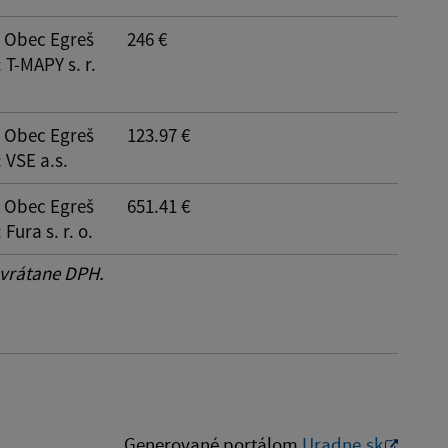
: Obec Egreš
246 €
: T-MAPY s. r.
: Obec Egreš
123.97 €
: VSE a.s.
: Obec Egreš
651.41 €
: Fura s. r. o.
 vrátane DPH.
Generované portálom
Uradne.sk