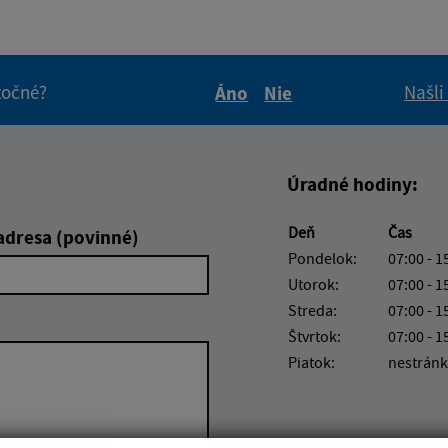
itočné?
Našli
Áno
Nie
Boli tieto informácie pre 
Boli tieto informáci
Úradné hodiny:
Deň
Čas
adresa (povinné)
Pondelok:
07:00 - 1
Utorok:
07:00 - 1
Streda:
07:00 - 1
Štvrtok:
07:00 - 1
Piatok:
nestránk