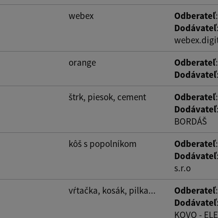
webex
Odberateľ
Dodávateľ
webex.digit
orange
Odberateľ
Dodávateľ
štrk, piesok, cement
Odberateľ
Dodávateľ
BORDÁŠ
kôš s popolníkom
Odberateľ
Dodávateľ
s.r.o
vŕtačka, kosák, pilka...
Odberateľ
Dodávateľ
KOVO - ELEK