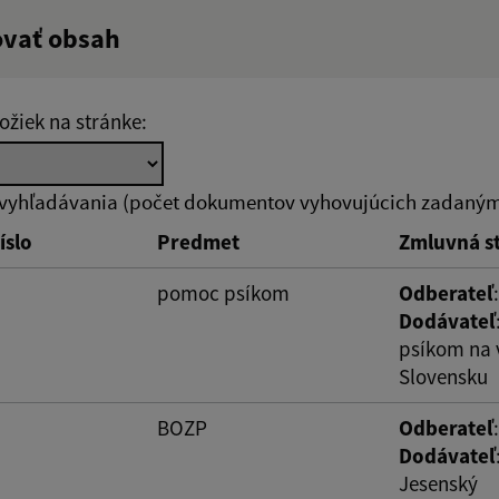
ovať obsah
ý výraz:
ožiek na stránke:
tumu:
Dátum od:
 vyhľadávania (počet dokumentov vyhovujúcich zadaným 
íslo
Predmet
Zmluvná s
od:
Suma do:
pomoc psíkom
Odberateľ
Dodávateľ
psíkom na
Slovensku
ovať
BOZP
Odberateľ
Dodávateľ
Jesenský