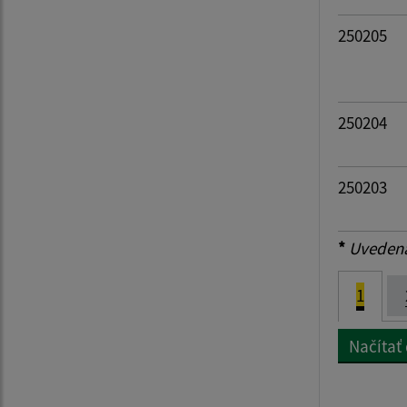
250205
250204
250203
*
Uvedená 
1
Načítať 