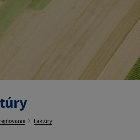
túry
rejňovanie
Faktúry