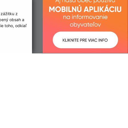
 zážitku z
obený obsah a
e toho, odkiaľ