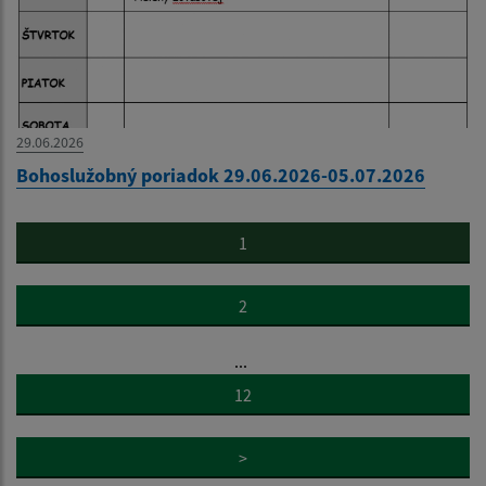
29.06.2026
Bohoslužobný poriadok 29.06.2026-05.07.2026
1
2
...
12
>