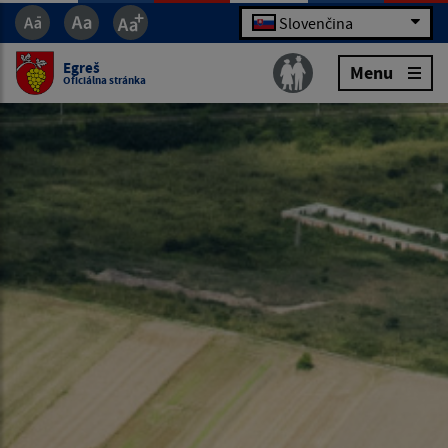
Slovenčina
Egreš
Menu
Oficiálna stránka