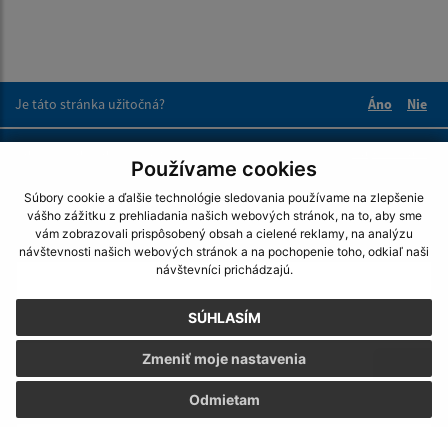
Je táto stránka užitočná?
Áno
Nie
Boli tieto 
Boli 
Našli ste na stránke chybu?
Napíšte nám
Používame cookies
Súbory cookie a ďalšie technológie sledovania používame na zlepšenie
Napíšte nám:
vášho zážitku z prehliadania našich webových stránok, na to, aby sme
vám zobrazovali prispôsobený obsah a cielené reklamy, na analýzu
Meno (povinné)
návštevnosti našich webových stránok a na pochopenie toho, odkiaľ naši
návštevníci prichádzajú.
SÚHLASÍM
E-mailová adresa (povinné)
Zmeniť moje nastavenia
Odmietam
Text vašej správy (povinné)