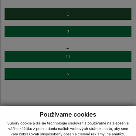
1
2
...
11
>
Používame cookies
Je táto stránka užitočná?
Áno
Nie
Boli tieto 
Boli 
Súbory cookie a ďalšie technológie sledovania používame na zlepšenie
Našli ste na stránke chybu?
Napíšte nám
vášho zážitku z prehliadania našich webových stránok, na to, aby sme
vám zobrazovali prispôsobený obsah a cielené reklamy, na analýzu