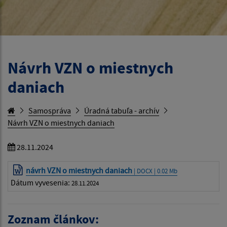
Návrh VZN o miestnych
daniach
Samospráva
Úradná tabuľa - archív
Návrh VZN o miestnych daniach
28.11.2024
návrh VZN o miestnych daniach
| DOCX | 0.02 Mb
Dátum vyvesenia:
28.11.2024
Zoznam článkov: