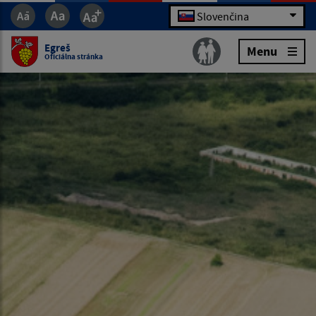
Slovenčina
Egreš
Menu
Oficiálna stránka