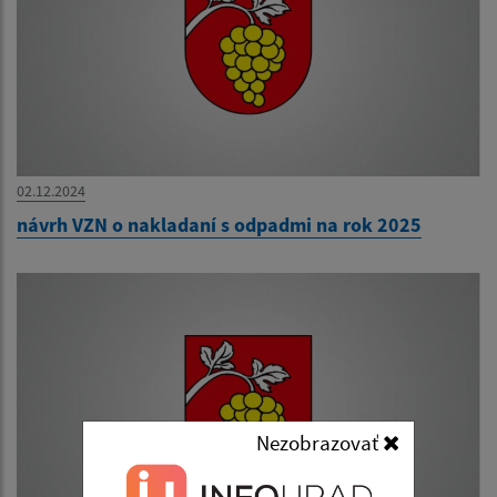
02.12.2024
návrh VZN o nakladaní s odpadmi na rok 2025
Nezobrazovať