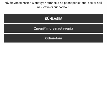
návštevnosti našich webových stránok a na pochopenie toho, odkiaľ naši
Napíšte nám:
návštevníci prichádzajú.
Meno (povinné)
SÚHLASÍM
Zmeniť moje nastavenia
E-mailová adresa (povinné)
Odmietam
Text vašej správy (povinné)
Oboznámil som sa so
spracúvaním osobných
údajov