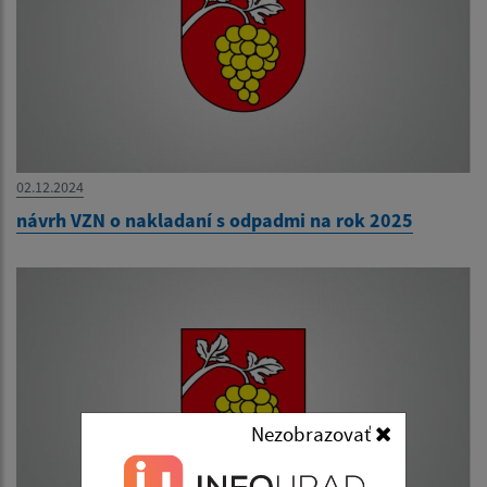
02.12.2024
návrh VZN o nakladaní s odpadmi na rok 2025
Nezobrazovať