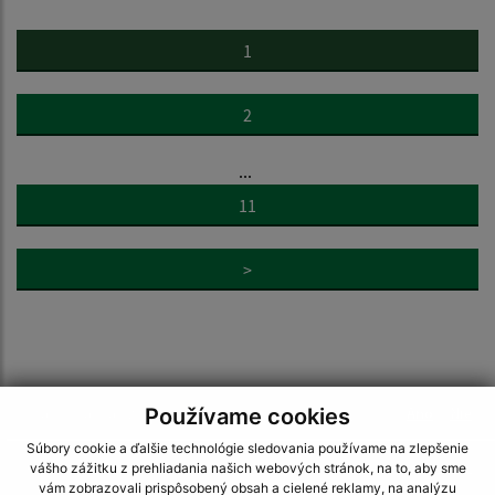
1
2
...
11
>
Používame cookies
Je táto stránka užitočná?
Áno
Nie
Boli tieto 
Boli 
Súbory cookie a ďalšie technológie sledovania používame na zlepšenie
Našli ste na stránke chybu?
Napíšte nám
vášho zážitku z prehliadania našich webových stránok, na to, aby sme
vám zobrazovali prispôsobený obsah a cielené reklamy, na analýzu