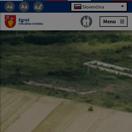
Slovenčina
Egreš
Menu
Oficiálna stránka