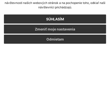
návštevnosti našich webových stránok a na pochopenie toho, odkiaľ naši
Napíšte nám:
návštevníci prichádzajú.
Meno (povinné)
SÚHLASÍM
Zmeniť moje nastavenia
E-mailová adresa (povinné)
Odmietam
Text vašej správy (povinné)
Oboznámil som sa so
spracúvaním osobných
údajov