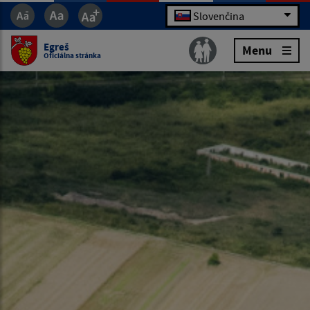
Slovenčina
Egreš
Menu
Oficiálna stránka