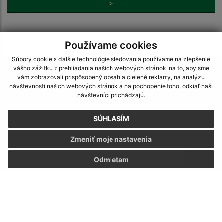
>
Používame cookies
Súbory cookie a ďalšie technológie sledovania používame na zlepšenie
Je táto stránka užitočná?
Áno
Nie
vášho zážitku z prehliadania našich webových stránok, na to, aby sme
Boli tieto 
Boli 
vám zobrazovali prispôsobený obsah a cielené reklamy, na analýzu
návštevnosti našich webových stránok a na pochopenie toho, odkiaľ naši
Našli ste na stránke chybu?
Napíšte nám
návštevníci prichádzajú.
Napíšte nám:
SÚHLASÍM
Meno (povinné)
Zmeniť moje nastavenia
Odmietam
E-mailová adresa (povinné)
Text vašej správy (povinné)