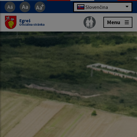
Slovenčina
Egreš
Menu
Oficiálna stránka