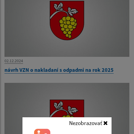
02.12.2024
návrh VZN o nakladaní s odpadmi na rok 2025
Nezobrazovať