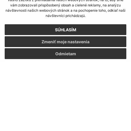
Našli ste na stránke chybu?
Napíšte nám
vám zobrazovali prispôsobený obsah a cielené reklamy, na analýzu
návštevnosti našich webových stránok a na pochopenie toho, odkiaľ naši
návštevníci prichádzajú.
Napíšte nám:
Meno (povinné)
SÚHLASÍM
Zmeniť moje nastavenia
E-mailová adresa (povinné)
Odmietam
Text vašej správy (povinné)
Oboznámil som sa so
spracúvaním osobných
údajov