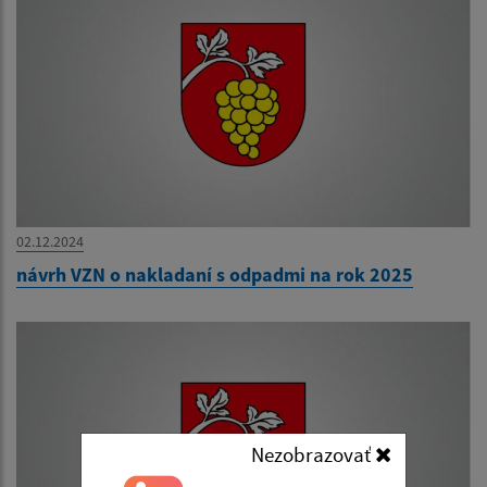
02.12.2024
návrh VZN o nakladaní s odpadmi na rok 2025
Nezobrazovať