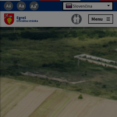
Slovenčina
Egreš
Menu
Oficiálna stránka