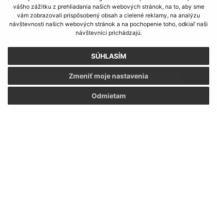
vášho zážitku z prehliadania našich webových stránok, na to, aby sme
Našli ste na stránke chybu?
Napíšte nám
vám zobrazovali prispôsobený obsah a cielené reklamy, na analýzu
návštevnosti našich webových stránok a na pochopenie toho, odkiaľ naši
návštevníci prichádzajú.
Napíšte nám:
Meno (povinné)
SÚHLASÍM
Zmeniť moje nastavenia
E-mailová adresa (povinné)
Odmietam
Text vašej správy (povinné)
Oboznámil som sa so
spracúvaním osobných