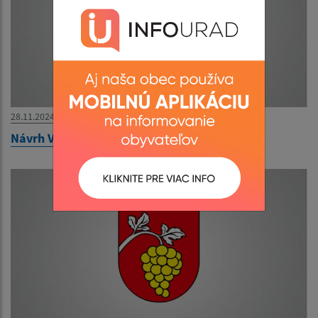
28.11.2024
Návrh VZN o miestnych daniach