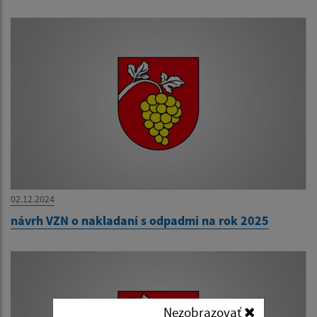
02.12.2024
návrh VZN o nakladaní s odpadmi na rok 2025
Nezobrazovať