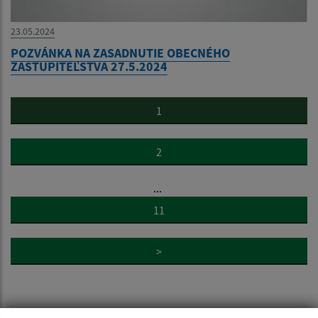
23.05.2024
POZVÁNKA NA ZASADNUTIE OBECNÉHO
ZASTUPITEĽSTVA 27.5.2024
1
2
...
11
>