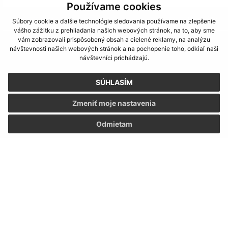
Používame cookies
Je táto stránka užitočná?
Áno
Nie
Súbory cookie a ďalšie technológie sledovania používame na zlepšenie
Boli tieto 
Boli 
vášho zážitku z prehliadania našich webových stránok, na to, aby sme
vám zobrazovali prispôsobený obsah a cielené reklamy, na analýzu
Našli ste na stránke chybu?
Napíšte nám
návštevnosti našich webových stránok a na pochopenie toho, odkiaľ naši
návštevníci prichádzajú.
Napíšte nám:
SÚHLASÍM
Meno (povinné)
Zmeniť moje nastavenia
Odmietam
E-mailová adresa (povinné)
Text vašej správy (povinné)