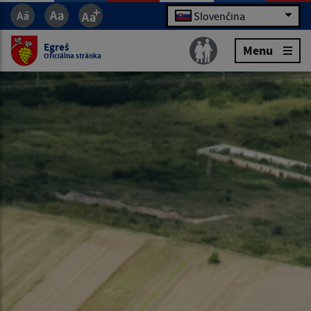
Slovenčina
Egreš
Menu
Oficiálna stránka