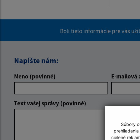
Boli tieto informácie pre vás už
Napíšte nám:
Meno (povinné)
E-mailová 
Text vašej správy (povinné)
Súbory co
prehliadania
cielené rekla