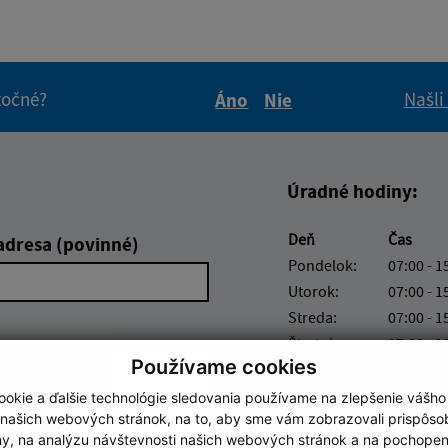
itočné?
Našli
Áno
Nie
Boli tieto informácie pre 
Boli tieto informáci
Úradné hodiny:
Deň
Čas
adresa (povinné)
Pondelok:
07:00 - 1
Utorok:
07:00 - 1
Streda:
07:00 - 1
Štvrtok:
07:00 - 1
Používame cookies
Piatok:
nestránk
okie a ďalšie technológie sledovania používame na zlepšenie vášho
 našich webových stránok, na to, aby sme vám zobrazovali prispôs
my, na analýzu návštevnosti našich webových stránok a na pochopeni