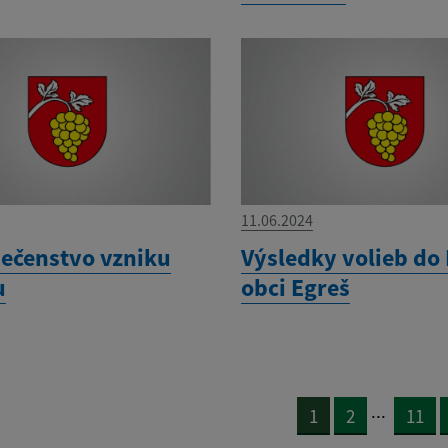
11.06.2024
ečenstvo vzniku
Výsledky volieb do 
u
obci Egreš
...
1
2
11