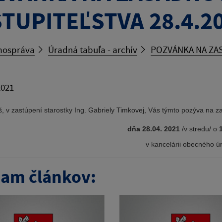
TUPITEĽSTVA 28.4.2
ospráva
Úradná tabuľa - archív
POZVÁNKA NA ZAS
2021
, v zastúpení starostky Ing. Gabriely Timkovej, Vás týmto pozýva 
dňa 28.04
.
2021
/v stredu/ o
v kancelárii obecného ú
am článkov: