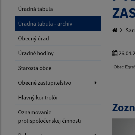
ZAS
Úradná tabuľa
Úradná tabuľa - archív
Sam
Obecný úrad
Úradné hodiny
26.04.
Starosta obce
Obec Egreš
Obecné zastupiteľstvo
Hlavný kontrolór
Zozn
Oznamovanie
protispoločenskej činnosti