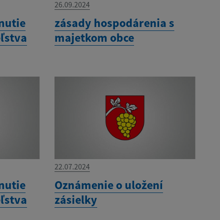
26.09.2024
nutie
zásady hospodárenia s
ľstva
majetkom obce
22.07.2024
nutie
Oznámenie o uložení
ľstva
zásielky