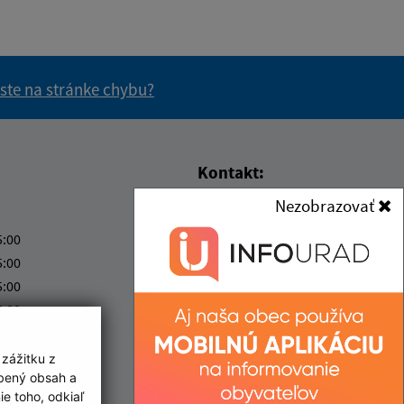
 ste na stránke chybu?
vás užitočné?
e pre vás užitočné?
Kontakt:
Nezobrazovať
Obecný úrad Egreš
Egreš 78
5:00
075 01 Egreš
5:00
5:00
obecegres@obecegres.sk
5:00
+421 56 67 99 261
ový deň
IČO: 00331520
 zážitku z
obený obsah a
e toho, odkiaľ