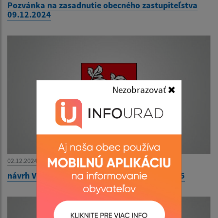
Pozvánka na zasadnutie obecného zastupiteľstva
09.12.2024
Nezobrazovať
02.12.2024
návrh VZN o nakladaní s odpadmi na rok 2025