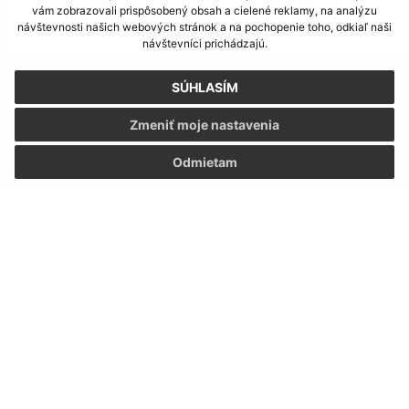
vám zobrazovali prispôsobený obsah a cielené reklamy, na analýzu
návštevnosti našich webových stránok a na pochopenie toho, odkiaľ naši
návštevníci prichádzajú.
Je táto stránka užitočná?
Áno
Nie
SÚHLASÍM
Boli tieto 
Boli 
Našli ste na stránke chybu?
Napíšte nám
Zmeniť moje nastavenia
Odmietam
Napíšte nám:
Meno (povinné)
E-mailová adresa (povinné)
Text vašej správy (povinné)