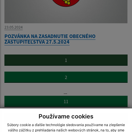
23.05.2024
POZVÁNKA NA ZASADNUTIE OBECNÉHO
ZASTUPITEĽSTVA 27.5.2024
1
2
...
11
Používame cookies
>
Súbory cookie a ďalšie technológie sledovania používame na zlepšenie
vášho zážitku z prehliadania našich webových stránok, na to, aby sme