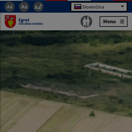
Slovenčina
Egreš
Menu
Oficiálna stránka