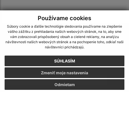
Používame cookies
Súbory cookie a ďalšie technológie sledovania používame na zlepšenie
Je táto stránka užitočná?
Áno
Nie
vášho zážitku z prehliadania našich webových stránok, na to, aby sme
Boli tieto 
Boli 
vám zobrazovali prispôsobený obsah a cielené reklamy, na analýzu
návštevnosti našich webových stránok a na pochopenie toho, odkiaľ naši
Našli ste na stránke chybu?
Napíšte nám
návštevníci prichádzajú.
Napíšte nám:
SÚHLASÍM
Meno (povinné)
Zmeniť moje nastavenia
Odmietam
E-mailová adresa (povinné)
Text vašej správy (povinné)