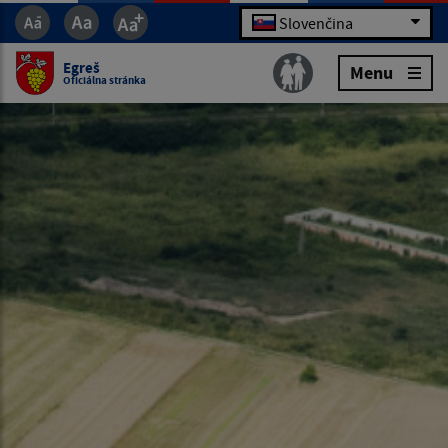
Slovenčina
Egreš
Menu
Oficiálna stránka