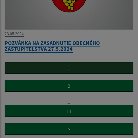
23.05.2024
POZVÁNKA NA ZASADNUTIE OBECNÉHO
ZASTUPITEĽSTVA 27.5.2024
1
2
...
11
>