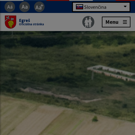
Slovenčina
Egreš
Menu
Oficiálna stránka