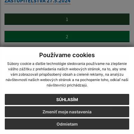
ZASTUPITEĽSTVA 27.5.2024
1
2
...
Používame cookies
11
Súbory cookie a ďalšie technológie sledovania používame na zlepšenie
vášho zážitku z prehliadania našich webových stránok, na to, aby sme
vám zobrazovali prispôsobený obsah a cielené reklamy, na analýzu
>
návštevnosti našich webových stránok a na pochopenie toho, odkiaľ naši
návštevníci prichádzajú.
SÚHLASÍM
Zmeniť moje nastavenia
Je táto stránka užitočná?
Áno
Nie
Boli tieto 
Boli 
Odmietam
Našli ste na stránke chybu?
Napíšte nám