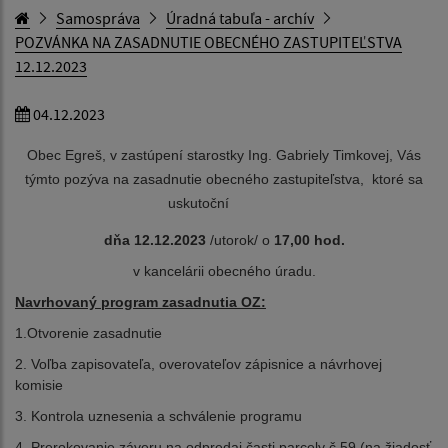
Samospráva
Úradná tabuľa - archív
POZVÁNKA NA ZASADNUTIE OBECNÉHO ZASTUPITEĽSTVA
12.12.2023
04.12.2023
Obec Egreš, v zastúpení starostky Ing. Gabriely Timkovej, Vás
týmto pozýva na zasadnutie obecného zastupiteľstva, ktoré sa
uskutoční
dňa 12.12.
2023
/utorok/ o
17,00 hod.
v kancelárii obecného úradu.
Navrhovaný program zasadnutia OZ:
1.Otvorenie zasadnutie
2. Voľba zapisovateľa, overovateľov zápisnice a návrhovej
komisie
3. Kontrola uznesenia a schválenie programu
4. Prerokovanie záveru na odpredaj časti parcely č.59 (na žiadosť