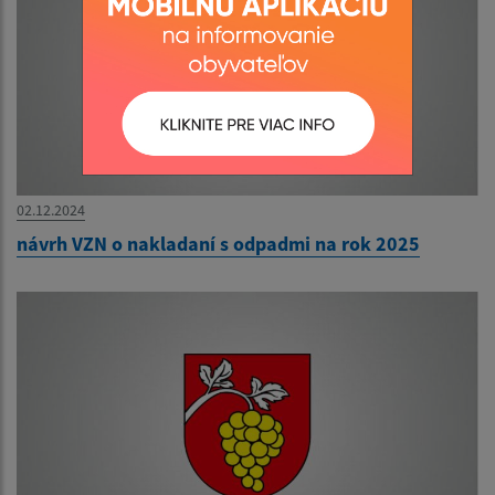
02.12.2024
návrh VZN o nakladaní s odpadmi na rok 2025