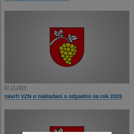
02.12.2024
návrh VZN o nakladaní s odpadmi na rok 2025