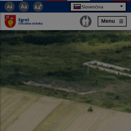
Slovenčina
Egreš
Menu
Oficiálna stránka