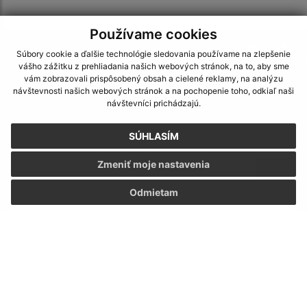
Používame cookies
Je táto stránka užitočná?
Áno
Nie
Súbory cookie a ďalšie technológie sledovania používame na zlepšenie
Boli tieto
Boli
vášho zážitku z prehliadania našich webových stránok, na to, aby sme
Našli ste na stránke chybu?
Napíšte nám
vám zobrazovali prispôsobený obsah a cielené reklamy, na analýzu
návštevnosti našich webových stránok a na pochopenie toho, odkiaľ naši
návštevníci prichádzajú.
Napíšte nám:
SÚHLASÍM
Meno (povinné)
Zmeniť moje nastavenia
Odmietam
E-mailová adresa (povinné)
Text vašej správy (povinné)