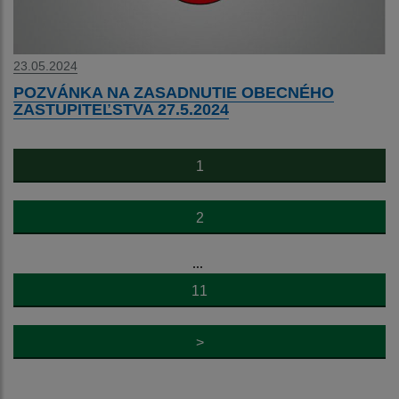
23.05.2024
POZVÁNKA NA ZASADNUTIE OBECNÉHO
ZASTUPITEĽSTVA 27.5.2024
1
2
...
11
>