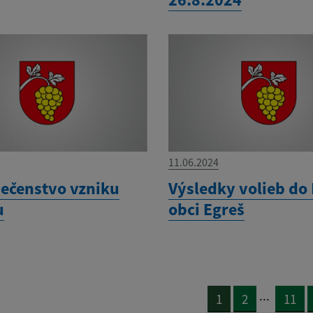
11.06.2024
ečenstvo vzniku
Výsledky volieb do 
u
obci Egreš
...
1
2
11