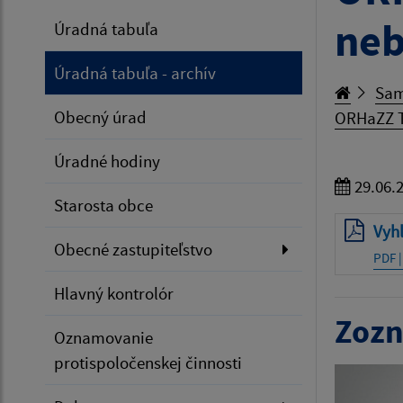
neb
Úradná tabuľa
Úradná tabuľa - archív
Sam
Obecný úrad
ORHaZZ T
Úradné hodiny
29.06.
Starosta obce
Vyh
Obecné zastupiteľstvo
PDF |
Hlavný kontrolór
Zozn
Oznamovanie
protispoločenskej činnosti