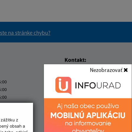
 ste na stránke chybu?
vás užitočné?
e pre vás užitočné?
Kontakt:
Nezobrazovať
Obecný úrad Egreš
Egreš 78
5:00
075 01 Egreš
5:00
5:00
obecegres@obecegres.sk
5:00
+421 56 67 99 261
ový deň
IČO: 00331520
 zážitku z
obený obsah a