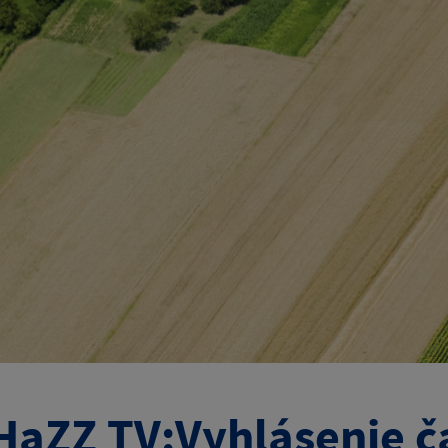
aZZ TV:Vyhlásenie č