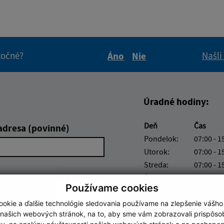
itočné?
Našli
Áno
Nie
Boli tieto informácie pre 
Boli tieto informáci
Úradné hodiny:
Deň
Čas
adresa (povinné)
Pondelok:
07:00 - 1
Utorok:
07:00 - 1
Streda:
07:00 - 1
Štvrtok:
07:00 - 1
Používame cookies
Piatok:
nestránk
okie a ďalšie technológie sledovania používame na zlepšenie vášho
 našich webových stránok, na to, aby sme vám zobrazovali prispôs