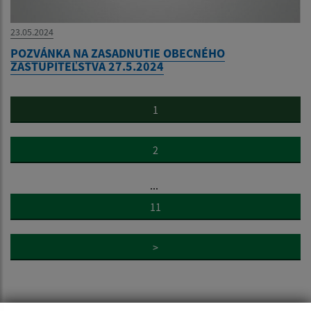
23.05.2024
POZVÁNKA NA ZASADNUTIE OBECNÉHO
ZASTUPITEĽSTVA 27.5.2024
1
2
...
11
>