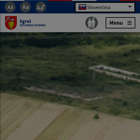
Slovenčina
Egreš
Menu
Oficiálna stránka