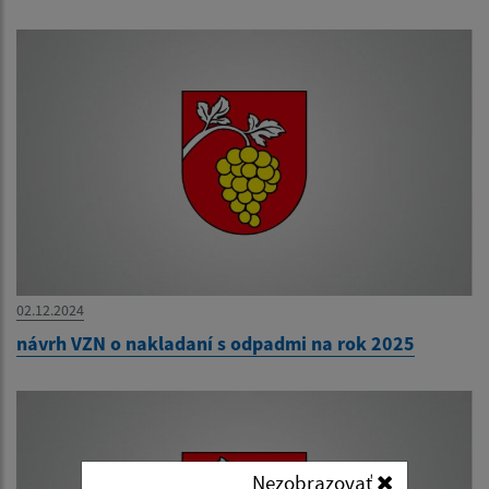
02.12.2024
návrh VZN o nakladaní s odpadmi na rok 2025
Nezobrazovať