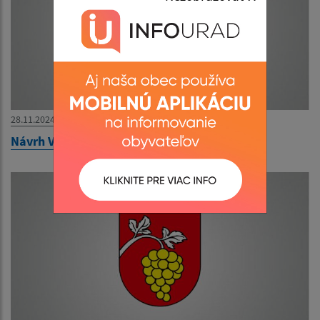
28.11.2024
Návrh VZN o miestnych daniach