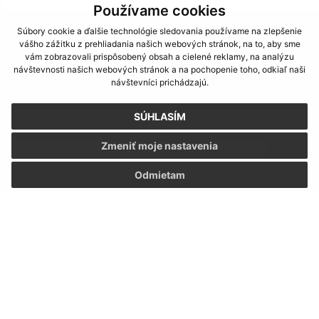
Používame cookies
Je táto stránka užitočná?
Áno
Nie
Súbory cookie a ďalšie technológie sledovania používame na zlepšenie
Boli tieto 
Boli 
vášho zážitku z prehliadania našich webových stránok, na to, aby sme
vám zobrazovali prispôsobený obsah a cielené reklamy, na analýzu
Našli ste na stránke chybu?
Napíšte nám
návštevnosti našich webových stránok a na pochopenie toho, odkiaľ naši
návštevníci prichádzajú.
Napíšte nám:
SÚHLASÍM
Meno (povinné)
Zmeniť moje nastavenia
Odmietam
E-mailová adresa (povinné)
Text vašej správy (povinné)