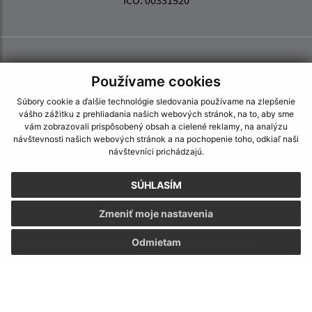
IČO: 00331520
Používame cookies
Súbory cookie a ďalšie technológie sledovania používame na zlepšenie
vášho zážitku z prehliadania našich webových stránok, na to, aby sme
vám zobrazovali prispôsobený obsah a cielené reklamy, na analýzu
návštevnosti našich webových stránok a na pochopenie toho, odkiaľ naši
návštevníci prichádzajú.
SÚHLASÍM
Zmeniť moje nastavenia
Odmietam
Informácie o stránke:
Vyhlásenie o prístupnosti
Autorské práva