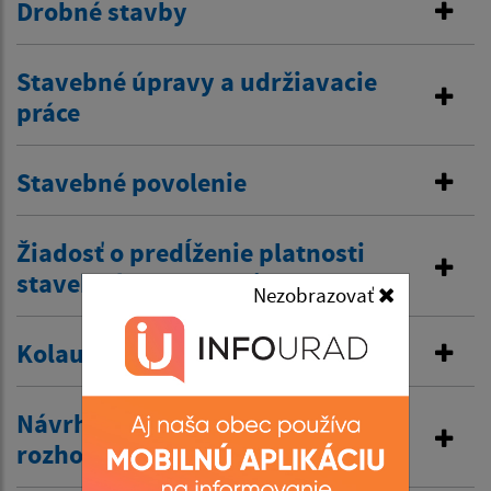
Drobné stavby
Stavebné úpravy a udržiavacie
práce
Stavebné povolenie
Žiadosť o predĺženie platnosti
stavebného povolenia
Nezobrazovať
Kolaudačné rozhodnutie
Návrh na vydanie územného
rozhodnutia