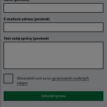
E-mailová adresa (povinné)
Text vašej správy (povinné)
Oboznámil som sa so
spracúvaním osobných
údajov
Google reCaptcha Response
Odoslať správu