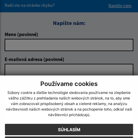
Našli ste na stránke chybu?
Napíšte nám
Napíšte nám:
Meno (povinné)
E-mailová adresa (povinné)
Používame cookies
Text vašej správy (povinné)
Súbory cookie a ďalšie technológie sledovania používame na zlepšenie
vášho zážitku z prehliadania našich webových stránok, na to, aby sme
vám zobrazovali prispôsobený obsah a cielené reklamy, na analýzu
návštevnosti našich webových stránok a na pochopenie toho, odkiaľ naši
návštevníci prichádzajú.
SÚHLASÍM
Oboznámil som sa so
spracúvaním osobných