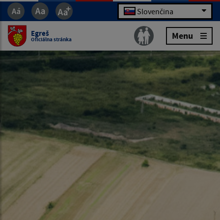
Slovenčina
Egreš
Menu
Oficiálna stránka