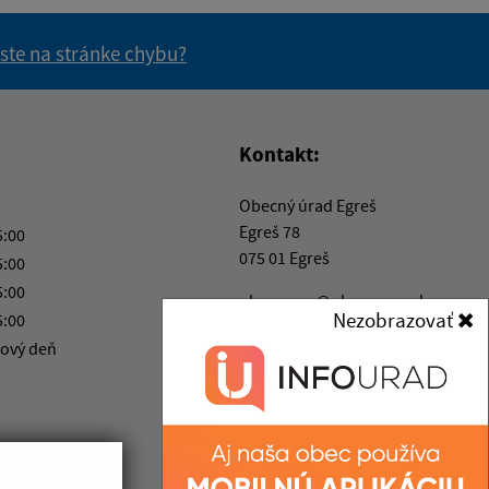
 ste na stránke chybu?
vás užitočné?
e pre vás užitočné?
Kontakt:
Obecný úrad Egreš
Egreš 78
5:00
075 01 Egreš
5:00
5:00
obecegres@obecegres.sk
Nezobrazovať
5:00
+421 56 67 99 261
ový deň
IČO: 00331520