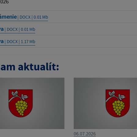
2026
ámenie
| DOCX | 0.01 Mb
va
| DOCX | 0.01 Mb
va
| DOCX | 1.17 Mb
am aktualít:
06.07.2026