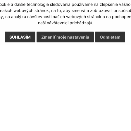
okie a ďalšie technológie sledovania používame na zlepšenie vášho
Google reCaptcha Response
Odoslať správu
 našich webových stránok, na to, aby sme vám zobrazovali prispôs
my, na analýzu návštevnosti našich webových stránok a na pochopeni
naši návštevníci prichádzajú.
SÚHLASÍM
Zmeniť moje nastavenia
Odmietam