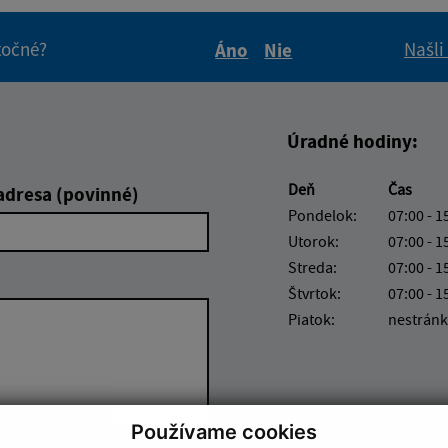
itočné?
Našli
Áno
Nie
Boli tieto informácie pre 
Boli tieto informáci
Úradné hodiny:
Deň
Čas
adresa (povinné)
Pondelok:
07:00 - 1
Utorok:
07:00 - 1
Streda:
07:00 - 1
Štvrtok:
07:00 - 1
Piatok:
nestránk
Používame cookies