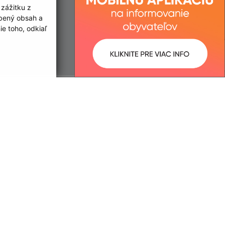
 zážitku z
obený obsah a
e toho, odkiaľ