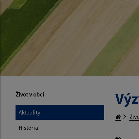
Výz
Život v obci
Aktuality
Živo
História