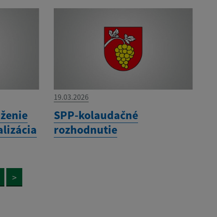
19.03.2026
ženie
SPP-kolaudačné
alizácia
rozhodnutie
>