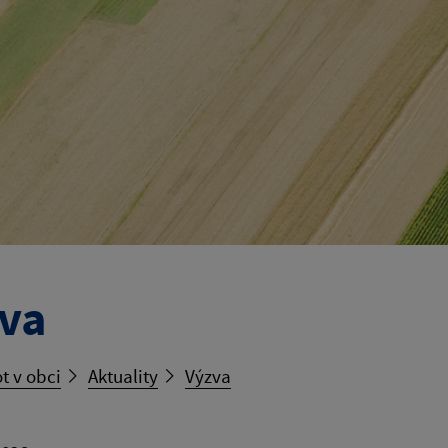
va
t v obci
Aktuality
Výzva