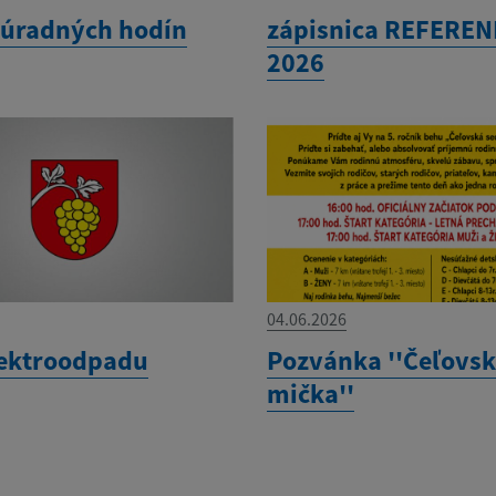
úradných hodín
zápisnica REFERE
2026
04.06.2026
lektroodpadu
Pozvánka ''Čeľovsk
mička''