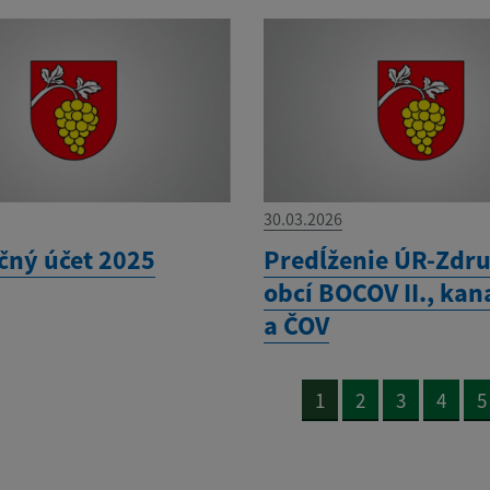
30.03.2026
čný účet 2025
Predĺženie ÚR-Zdru
obcí BOCOV II., kan
a ČOV
1
2
3
4
5