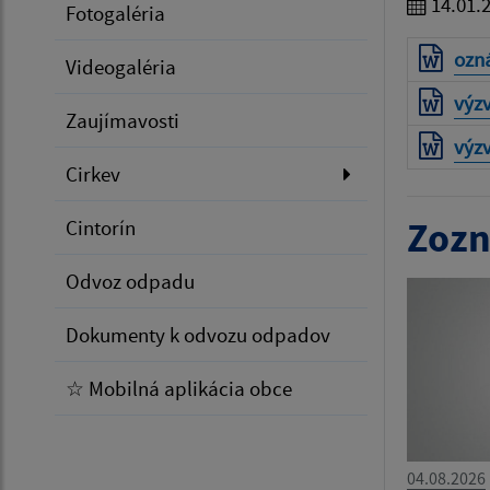
14.01.
Fotogaléria
ozn
Videogaléria
výz
Zaujímavosti
výz
Cirkev
Zozn
Cintorín
Odvoz odpadu
Dokumenty k odvozu odpadov
☆ Mobilná aplikácia obce
04.08.2026