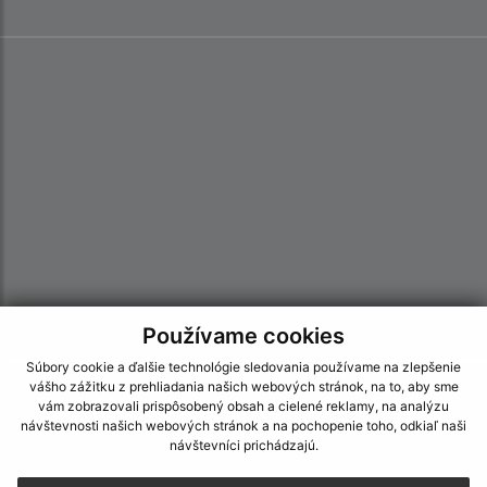
Používame cookies
Súbory cookie a ďalšie technológie sledovania používame na zlepšenie
Informácie o stránke:
vášho zážitku z prehliadania našich webových stránok, na to, aby sme
vám zobrazovali prispôsobený obsah a cielené reklamy, na analýzu
návštevnosti našich webových stránok a na pochopenie toho, odkiaľ naši
Vyhlásenie o prístupnosti
návštevníci prichádzajú.
Autorské práva
Ochrana osobných údajov