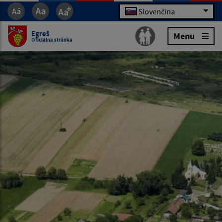
Slovenčina
Egreš
Menu
Oficiálna stránka