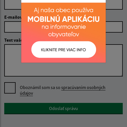
E-mailová adresa (povinné)
Text vašej správy (povinné)
Oboznámil som sa so
spracúvaním osobných
údajov
Google reCaptcha Response
Odoslať správu