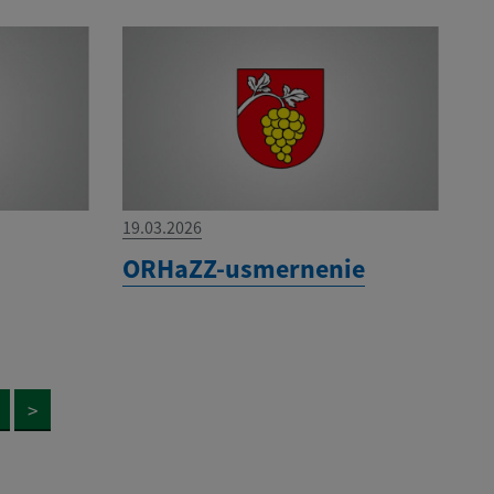
19.03.2026
ORHaZZ-usmernenie
>