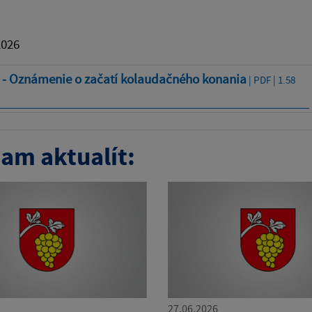
2026
 - Oznámenie o začatí kolaudačného konania
| PDF | 1.58
am aktualít:
27.06.2026