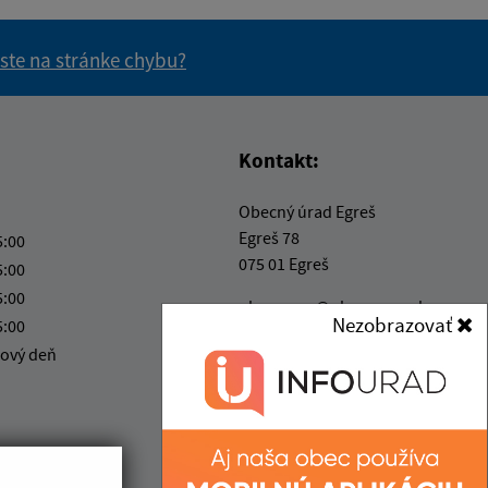
 ste na stránke chybu?
vás užitočné?
e pre vás užitočné?
Kontakt:
Obecný úrad Egreš
Egreš 78
5:00
075 01 Egreš
5:00
5:00
obecegres@obecegres.sk
Nezobrazovať
5:00
+421 56 67 99 261
ový deň
IČO: 00331520