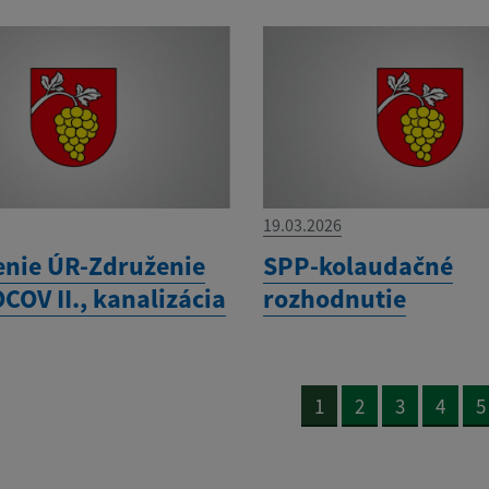
19.03.2026
enie ÚR-Združenie
SPP-kolaudačné
COV II., kanalizácia
rozhodnutie
1
2
3
4
5