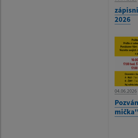
zápisn
2026
04.06.2026
Pozván
mička'