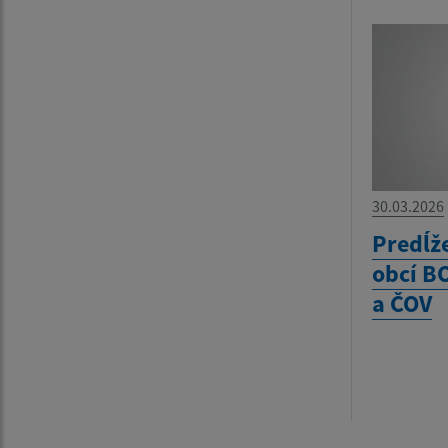
30.03.2026
Predĺž
obcí BO
a ČOV