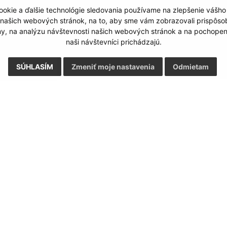
okie a ďalšie technológie sledovania používame na zlepšenie vášho
Google reCaptcha Response
Odoslať správu
 našich webových stránok, na to, aby sme vám zobrazovali prispôs
my, na analýzu návštevnosti našich webových stránok a na pochopeni
naši návštevníci prichádzajú.
SÚHLASÍM
Zmeniť moje nastavenia
Odmietam