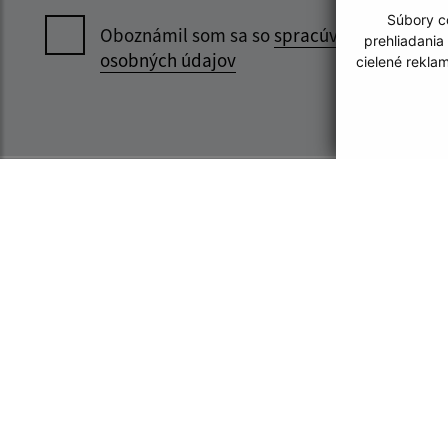
Súbory co
Oboznámil som sa so
spracúvaním
prehliadania
osobných údajov
cielené rekla