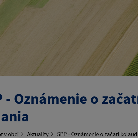
 - Oznámenie o zača
ania
t v obci
Aktuality
SPP - Oznámenie o začatí kolau