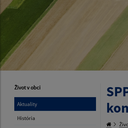
SPP
Život v obci
kon
Aktuality
História
Živo