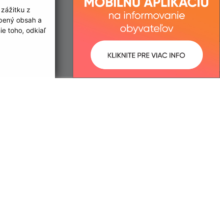
 zážitku z
obený obsah a
e toho, odkiaľ