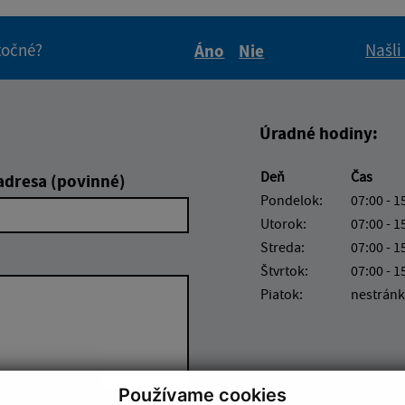
itočné?
Našli
Áno
Nie
Boli tieto informácie pre 
Boli tieto informáci
Úradné hodiny:
Deň
Čas
adresa (povinné)
Pondelok:
07:00 - 1
Utorok:
07:00 - 1
Streda:
07:00 - 1
Štvrtok:
07:00 - 1
Piatok:
nestránk
Používame cookies