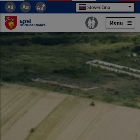
Slovenčina
Egreš
Menu
Oficiálna stránka