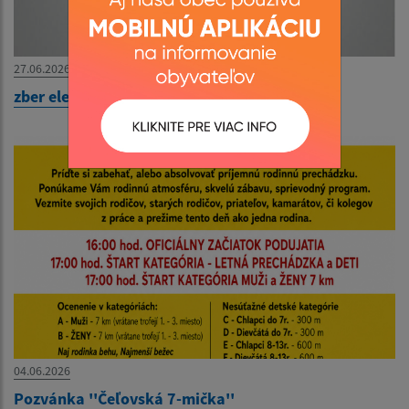
27.06.2026
zber elektroodpadu
04.06.2026
Pozvánka ''Čeľovská 7-mička''