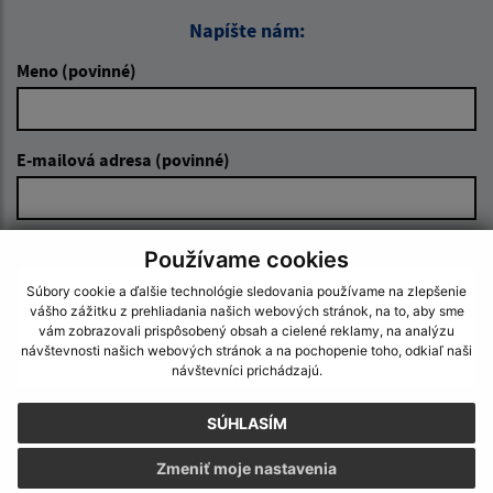
Napíšte nám:
Meno (povinné)
E-mailová adresa (povinné)
Text vašej správy (povinné)
Používame cookies
Súbory cookie a ďalšie technológie sledovania používame na zlepšenie
vášho zážitku z prehliadania našich webových stránok, na to, aby sme
vám zobrazovali prispôsobený obsah a cielené reklamy, na analýzu
návštevnosti našich webových stránok a na pochopenie toho, odkiaľ naši
návštevníci prichádzajú.
SÚHLASÍM
Oboznámil som sa so
spracúvaním osobných
údajov
Zmeniť moje nastavenia