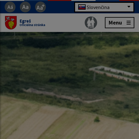
Slovenčina
Egreš
Menu
Oficiálna stránka