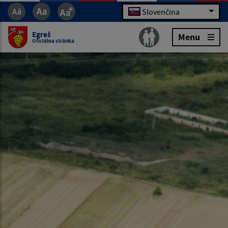
Slovenčina
Egreš
Menu
Oficiálna stránka