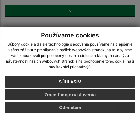
>
Používame cookies
Súbory cookie a ďalšie technológie sledovania používame na zlepšenie
vášho zážitku z prehliadania našich webových stránok, na to, aby sme
Je táto stránka užitočná?
Áno
Nie
vám zobrazovali prispôsobený obsah a cielené reklamy, na analýzu
Boli tieto 
Boli 
návštevnosti našich webových stránok a na pochopenie toho, odkiaľ naši
Našli ste na stránke chybu?
Napíšte nám
návštevníci prichádzajú.
SÚHLASÍM
Napíšte nám:
Zmeniť moje nastavenia
Meno (povinné)
Odmietam
E-mailová adresa (povinné)