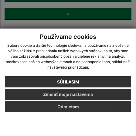
>
Používame cookies
Súbory cookie a ďalšie technológie sledovania používame na zlepšenie
vášho zážitku z prehliadania našich webových stránok, na to, aby sme
Je táto stránka užitočná?
Áno
Nie
vám zobrazovali prispôsobený obsah a cielené reklamy, na analýzu
Boli tieto 
Boli 
návštevnosti našich webových stránok a na pochopenie toho, odkiaľ naši
Našli ste na stránke chybu?
návštevníci prichádzajú.
Napíšte nám
SÚHLASÍM
Napíšte nám:
Zmeniť moje nastavenia
Meno (povinné)
Odmietam
E-mailová adresa (povinné)