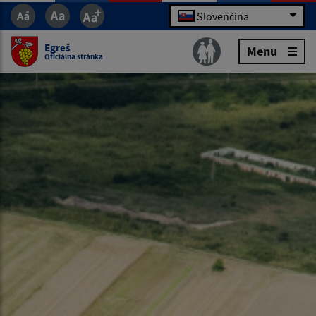
Slovenčina
Egreš
Menu
Oficiálna stránka