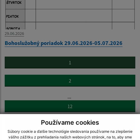
29.06.2026
Bohoslužobný poriadok 29.06.2026-05.07.2026
1
2
...
12
Používame cookies
>
Súbory cookie a ďalšie technológie sledovania používame na zlepšenie
vášho zážitku z prehliadania našich webových stránok, na to, aby sme