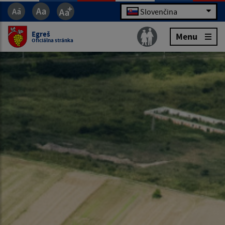
Slovenčina
Egreš
Menu
Oficiálna stránka