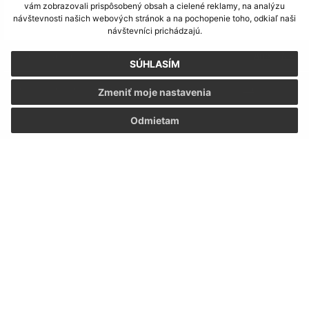
vám zobrazovali prispôsobený obsah a cielené reklamy, na analýzu
návštevnosti našich webových stránok a na pochopenie toho, odkiaľ naši
návštevníci prichádzajú.
Je táto stránka užitočná?
Áno
Nie
SÚHLASÍM
Boli tieto 
Boli 
Našli ste na stránke chybu?
Napíšte nám
Zmeniť moje nastavenia
Odmietam
Napíšte nám:
Meno (povinné)
E-mailová adresa (povinné)
Text vašej správy (povinné)