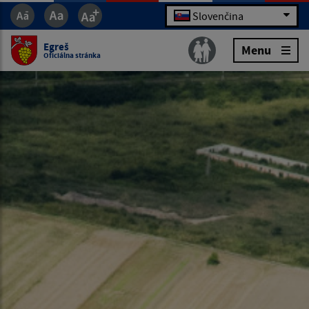
Slovenčina
Egreš
Menu
Oficiálna stránka