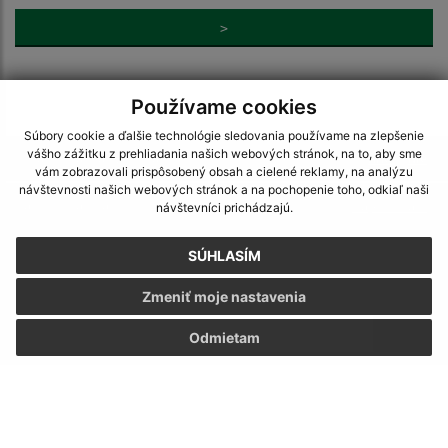
>
Používame cookies
Súbory cookie a ďalšie technológie sledovania používame na zlepšenie
vášho zážitku z prehliadania našich webových stránok, na to, aby sme
Je táto stránka užitočná?
Áno
Nie
vám zobrazovali prispôsobený obsah a cielené reklamy, na analýzu
Boli tieto 
Boli 
návštevnosti našich webových stránok a na pochopenie toho, odkiaľ naši
Našli ste na stránke chybu?
Napíšte nám
návštevníci prichádzajú.
SÚHLASÍM
Napíšte nám:
Zmeniť moje nastavenia
Meno (povinné)
Odmietam
E-mailová adresa (povinné)