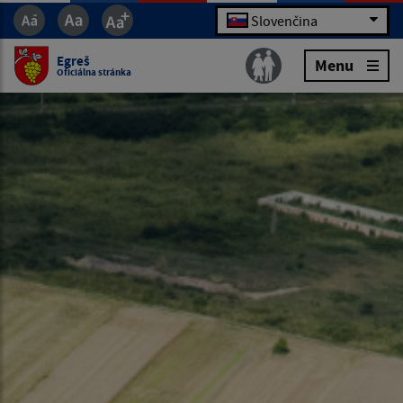
Slovenčina
Egreš
Menu
Oficiálna stránka