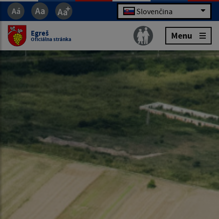
Slovenčina
Egreš
Menu
Oficiálna stránka