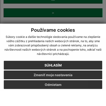
>
Používame cookies
Súbory cookie a ďalšie technológie sledovania používame na zlepšenie
vášho zážitku z prehliadania našich webových stránok, na to, aby sme
Je táto stránka užitočná?
Áno
Nie
vám zobrazovali prispôsobený obsah a cielené reklamy, na analýzu
Boli tieto 
Boli 
návštevnosti našich webových stránok a na pochopenie toho, odkiaľ naši
návštevníci prichádzajú.
Našli ste na stránke chybu?
Napíšte nám
SÚHLASÍM
Napíšte nám:
Zmeniť moje nastavenia
Meno (povinné)
Odmietam
E-mailová adresa (povinné)