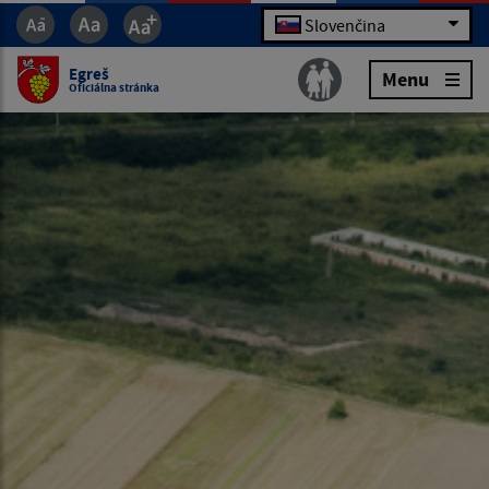
Slovenčina
Egreš
Menu
Oficiálna stránka