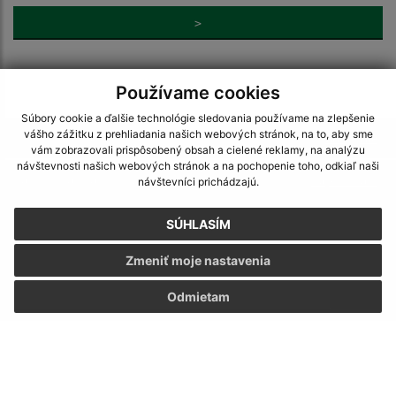
>
Používame cookies
Súbory cookie a ďalšie technológie sledovania používame na zlepšenie
vášho zážitku z prehliadania našich webových stránok, na to, aby sme
Je táto stránka užitočná?
Áno
Nie
vám zobrazovali prispôsobený obsah a cielené reklamy, na analýzu
Boli tieto 
Boli 
návštevnosti našich webových stránok a na pochopenie toho, odkiaľ naši
Našli ste na stránke chybu?
Napíšte nám
návštevníci prichádzajú.
SÚHLASÍM
Napíšte nám:
Zmeniť moje nastavenia
Meno (povinné)
Odmietam
E-mailová adresa (povinné)