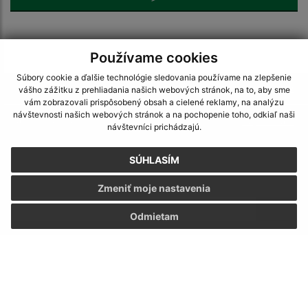
Používame cookies
Súbory cookie a ďalšie technológie sledovania používame na zlepšenie
Je táto stránka užitočná?
Áno
Nie
vášho zážitku z prehliadania našich webových stránok, na to, aby sme
Boli tieto 
Boli 
vám zobrazovali prispôsobený obsah a cielené reklamy, na analýzu
návštevnosti našich webových stránok a na pochopenie toho, odkiaľ naši
Našli ste na stránke chybu?
Napíšte nám
návštevníci prichádzajú.
Napíšte nám:
SÚHLASÍM
Meno (povinné)
Zmeniť moje nastavenia
Odmietam
E-mailová adresa (povinné)
Text vašej správy (povinné)