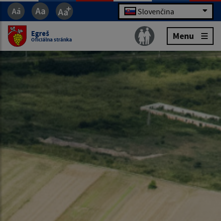
Slovenčina
Egreš
Menu
Oficiálna stránka