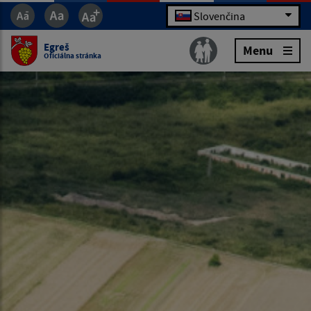
Slovenčina
Egreš
Menu
Oficiálna stránka