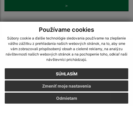
>
Používame cookies
Súbory cookie a ďalšie technológie sledovania používame na zlepšenie
vášho zážitku z prehliadania našich webových stránok, na to, aby sme
Je táto stránka užitočná?
Áno
Nie
vám zobrazovali prispôsobený obsah a cielené reklamy, na analýzu
Boli tieto 
Boli 
návštevnosti našich webových stránok a na pochopenie toho, odkiaľ naši
Našli ste na stránke chybu?
Napíšte nám
návštevníci prichádzajú.
SÚHLASÍM
Napíšte nám:
Meno (povinné)
Zmeniť moje nastavenia
Odmietam
E-mailová adresa (povinné)