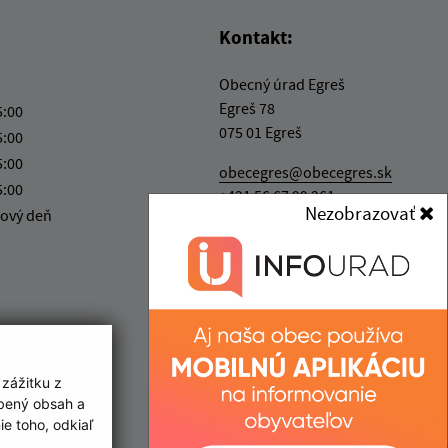
Kontakt:
Obecný úrad Egreš
Egreš 78
5:00
075 01 Egreš
5:00
5:00
obecegres@obecegres.sk
5:00
+421 56 67 99 261
Nezobrazovať
ový deň
IČO: 00331520
 zážitku z
obený obsah a
e toho, odkiaľ