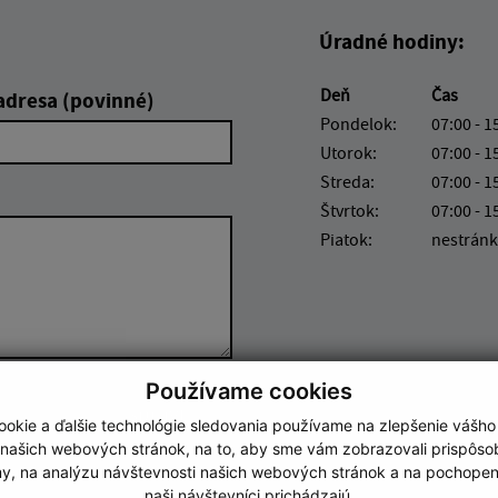
Úradné hodiny:
Deň
Čas
adresa (povinné)
Pondelok:
07:00 - 1
Utorok:
07:00 - 1
Streda:
07:00 - 1
Štvrtok:
07:00 - 1
Piatok:
nestránk
Používame cookies
Google reCaptcha Response
Odoslať správu
okie a ďalšie technológie sledovania používame na zlepšenie vášho
 našich webových stránok, na to, aby sme vám zobrazovali prispôs
my, na analýzu návštevnosti našich webových stránok a na pochopeni
naši návštevníci prichádzajú.