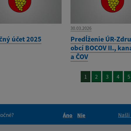
30.03.2026
čný účet 2025
Predĺženie ÚR-Zdru
obcí BOCOV II., kan
a ČOV
1
2
3
4
5
itočné?
Našli
Áno
Nie
Boli tieto informácie pre 
Boli tieto informáci