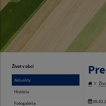
Pre
Život v obci
Aktuality
Živo
História
05.02.
Fotogaléria