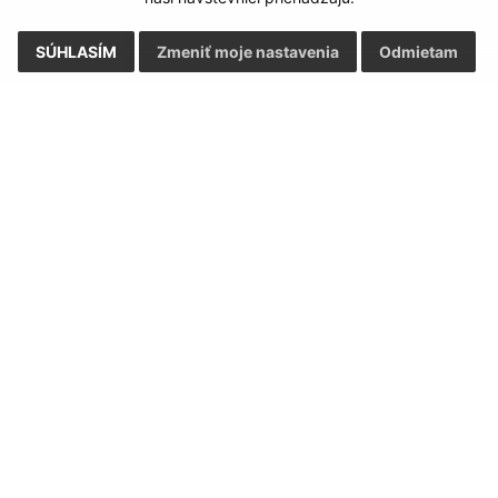
SÚHLASÍM
Zmeniť moje nastavenia
Odmietam
Rýchle odkazy:
Aktualiz