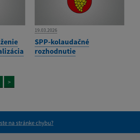
19.03.2026
ženie
SPP-kolaudačné
alizácia
rozhodnutie
>
 ste na stránke chybu?
vás užitočné?
e pre vás užitočné?