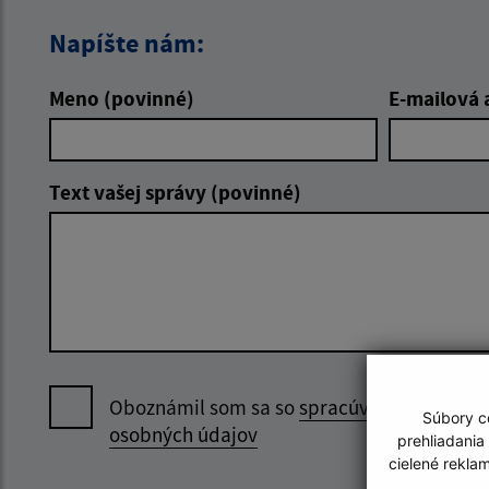
Napíšte nám:
Meno (povinné)
E-mailová 
Text vašej správy (povinné)
Oboznámil som sa so
spracúvaním
Súbory co
osobných údajov
prehliadania
cielené rekla