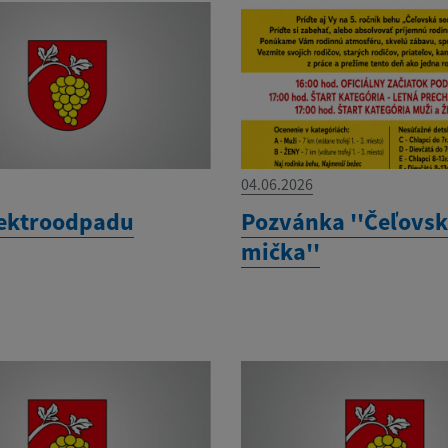
04.06.2026
lektroodpadu
Pozvánka ''Čeľovsk
mička''