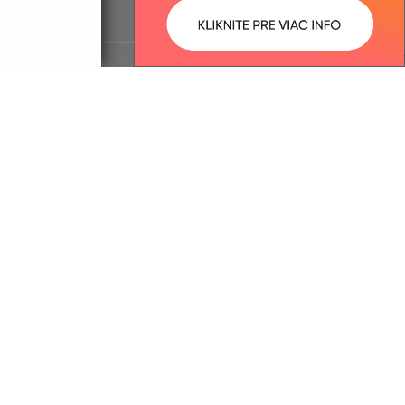
ované:
Správca obsahu: