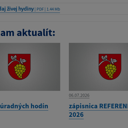
aj živej hydiny
| PDF | 1.44 Mb
am aktualít:
06.07.2026
úradných hodín
zápisnica REFERE
2026