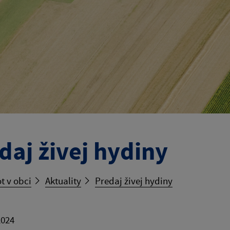
daj živej hydiny
t v obci
Aktuality
Predaj živej hydiny
2024