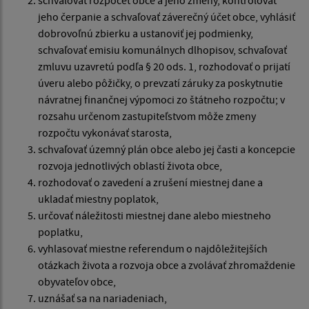
jeho čerpanie a schvaľovať záverečný účet obce, vyhlásiť
dobrovoľnú zbierku a ustanoviť jej podmienky,
schvaľovať emisiu komunálnych dlhopisov, schvaľovať
zmluvu uzavretú podľa § 20 ods. 1, rozhodovať o prijatí
úveru alebo pôžičky, o prevzatí záruky za poskytnutie
návratnej finančnej výpomoci zo štátneho rozpočtu; v
rozsahu určenom zastupiteľstvom môže zmeny
rozpočtu vykonávať starosta,
schvaľovať územný plán obce alebo jej časti a koncepcie
rozvoja jednotlivých oblastí života obce,
rozhodovať o zavedení a zrušení miestnej dane a
ukladať miestny poplatok,
určovať náležitosti miestnej dane alebo miestneho
poplatku,
vyhlasovať miestne referendum o najdôležitejších
otázkach života a rozvoja obce a zvolávať zhromaždenie
obyvateľov obce,
uznášať sa na nariadeniach,