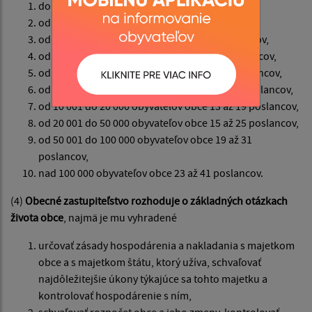
do 40 obyvateľov obce 3 poslanci,
od 41 do 500 obyvateľov obce 3 až 5 poslancov,
od 501 do 1 000 obyvateľov obce 5 až 7 poslancov,
od 1 001 do 3 000 obyvateľov obce 7 až 9 poslancov,
od 3 001 do 5 000 obyvateľov obce 9 až 11 poslancov,
od 5 001 do 10 000 obyvateľov obce 11 až 13 poslancov,
od 10 001 do 20 000 obyvateľov obce 13 až 19 poslancov,
od 20 001 do 50 000 obyvateľov obce 15 až 25 poslancov,
od 50 001 do 100 000 obyvateľov obce 19 až 31
poslancov,
nad 100 000 obyvateľov obce 23 až 41 poslancov.
(4)
Obecné zastupiteľstvo rozhoduje o základných otázkach
života obce
, najmä je mu vyhradené
určovať zásady hospodárenia a nakladania s majetkom
obce a s majetkom štátu, ktorý užíva, schvaľovať
najdôležitejšie úkony týkajúce sa tohto majetku a
kontrolovať hospodárenie s ním,
schvaľovať rozpočet obce a jeho zmeny, kontrolovať