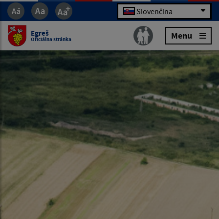
Slovenčina
Egreš
Menu
Oficiálna stránka