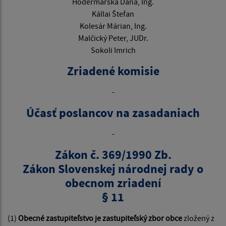
Hodermarská Dana, Ing.
Kállai Štefan
Kolesár Márian, Ing.
Malčický Peter, JUDr.
Sokoli Imrich
Zriadené komisie
-
Účasť poslancov na zasadaniach
-
Zákon č. 369/1990 Zb.
Zákon Slovenskej národnej rady o
obecnom zriadení
§ 11
(1)
Obecné zastupiteľstvo je zastupiteľský zbor obce
zložený z