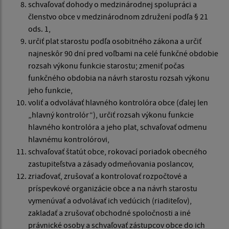
schvaľovať dohody o medzinárodnej spolupráci a
členstvo obce v medzinárodnom združení podľa § 21
ods. 1,
určiť plat starostu podľa osobitného zákona a určiť
najneskôr 90 dní pred voľbami na celé funkčné obdobie
rozsah výkonu funkcie starostu; zmeniť počas
funkčného obdobia na návrh starostu rozsah výkonu
jeho funkcie,
voliť a odvolávať hlavného kontrolóra obce (ďalej len
„hlavný kontrolór“), určiť rozsah výkonu funkcie
hlavného kontrolóra a jeho plat, schvaľovať odmenu
hlavnému kontrolórovi,
schvaľovať štatút obce, rokovací poriadok obecného
zastupiteľstva a zásady odmeňovania poslancov,
zriaďovať, zrušovať a kontrolovať rozpočtové a
príspevkové organizácie obce a na návrh starostu
vymenúvať a odvolávať ich vedúcich (riaditeľov),
zakladať a zrušovať obchodné spoločnosti a iné
právnické osoby a schvaľovať zástupcov obce do ich