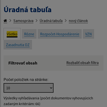
Úradná tabuľa
Samospráva
Úradná tabuľa
nový článok
Všetko
Rôzne
Rozpočet-Hospodárenie
VZN
Zasadnutia OZ
Filtrovať obsah
Rozbaliť obsah filtra
Názov:
Počet položiek na stránke:
Popis:
Výsledky vyhľadávania (počet dokumentov vyhovujúcich
Dátum zverejnenia od:
zadaným kritériám: 66)