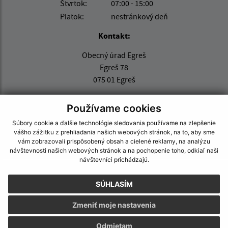
Štvrtok:
07:00 - 15:00
Piatok:
nestránkový deň
Kontakt:
Obecný úrad Egreš
Egreš 78
075 01 Egreš
obecegres@obecegres.sk
Používame cookies
+421 56 67 99 261
Súbory cookie a ďalšie technológie sledovania používame na zlepšenie
IČO: 00331520
vášho zážitku z prehliadania našich webových stránok, na to, aby sme
vám zobrazovali prispôsobený obsah a cielené reklamy, na analýzu
návštevnosti našich webových stránok a na pochopenie toho, odkiaľ naši
návštevníci prichádzajú.
SÚHLASÍM
Zmeniť moje nastavenia
Odmietam