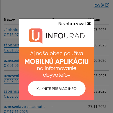
RSS
Dátum zverejnenia do:
Názov
Popis
Dátum
Nezobrazovať
zápisnica zo zasadnutia
-
23.07.2026
OZ 13.07.2026
Filtrovať
Reset
zápisnica zo zasadnutia
-
11.06.2026
OZ 01.06.2026
uznesenia zo zasadnutia
-
11.06.2026
OZ 01.06.2026
uznesenia zo zasadnutia
-
12.03.2026
OZ 02.03.2026
zápisnica zo zasadnutia
-
12.03.2026
OZ 02.03.2026
uznesenia zo zasadnutia
-
27.11.2025
OZ 17.11.2025