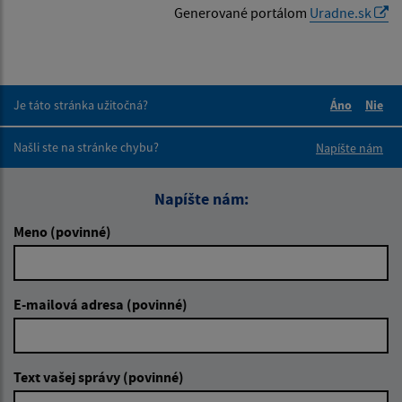
Generované portálom
Uradne.sk
Je táto stránka užitočná?
Áno
Nie
Boli tieto 
Boli 
Našli ste na stránke chybu?
Napíšte nám
Napíšte nám:
Meno (povinné)
E-mailová adresa (povinné)
Text vašej správy (povinné)