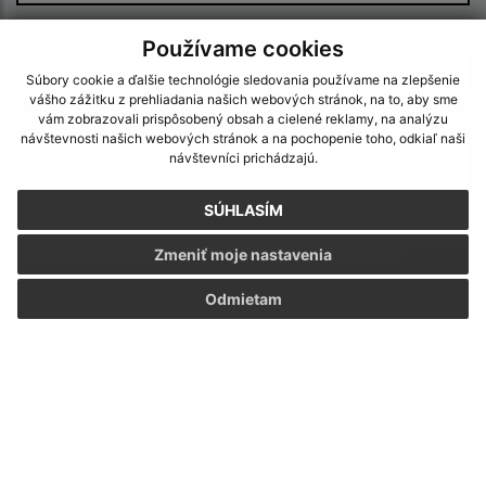
E-mailová adresa (povinné)
Používame cookies
Súbory cookie a ďalšie technológie sledovania používame na zlepšenie
vášho zážitku z prehliadania našich webových stránok, na to, aby sme
Text vašej správy (povinné)
vám zobrazovali prispôsobený obsah a cielené reklamy, na analýzu
návštevnosti našich webových stránok a na pochopenie toho, odkiaľ naši
návštevníci prichádzajú.
SÚHLASÍM
Zmeniť moje nastavenia
Odmietam
Oboznámil som sa so
spracúvaním osobných
údajov
Google reCaptcha Response
Odoslať správu