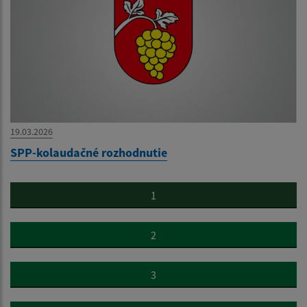
19.03.2026
SPP-kolaudačné rozhodnutie
1
2
3