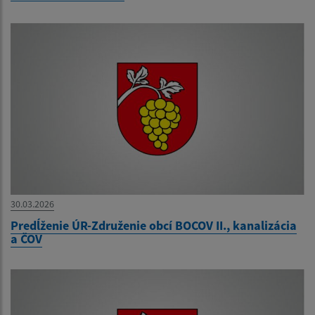
30.03.2026
Predĺženie ÚR-Združenie obcí BOCOV II., kanalizácia
a ČOV