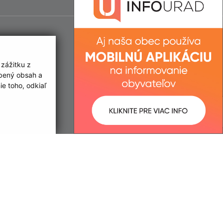
 zážitku z
obený obsah a
e toho, odkiaľ
ované:
Správca obsahu:
11:57 hod.
Správca obsahu je Obec Egreš.