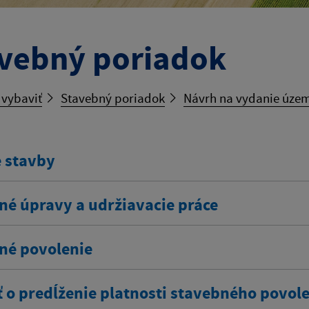
vebný poriadok
 vybaviť
Stavebný poriadok
Návrh na vydanie úze
 stavby
né úpravy a udržiavacie práce
né povolenie
ť o predĺženie platnosti stavebného povol