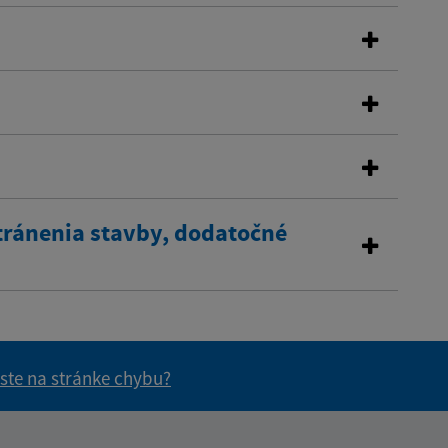
tránenia stavby, dodatočné
 ste na stránke chybu?
vás užitočné?
e pre vás užitočné?