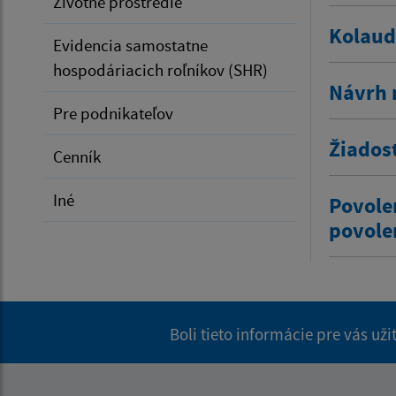
Životné prostredie
Kolaud
Evidencia samostatne
hospodáriacich roľníkov (SHR)
Návrh 
Pre podnikateľov
Žiados
Cenník
Iné
Povole
povole
Boli tieto informácie pre vás už