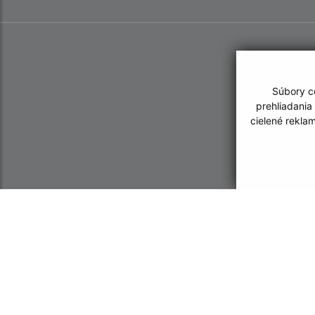
Súbory co
prehliadania
cielené rekla
Informácie o stránke:
Navigácia:
Vyhlásenie o prístupnosti
Vytlačiť aktuálnu strá