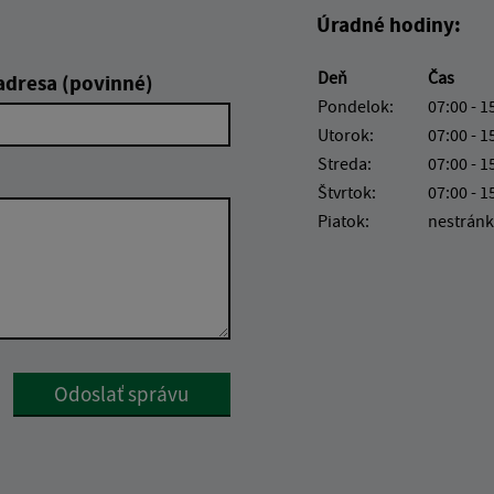
Úradné hodiny:
Deň
Čas
adresa (povinné)
Pondelok:
07:00 - 1
Utorok:
07:00 - 1
Streda:
07:00 - 1
Štvrtok:
07:00 - 1
Piatok:
nestránk
Google reCaptcha Response
Odoslať správu