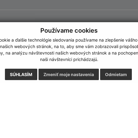
Používame cookies
okie a ďalšie technológie sledovania používame na zlepšenie vášho
 našich webových stránok, na to, aby sme vám zobrazovali prispôs
my, na analýzu návštevnosti našich webových stránok a na pochopeni
naši návštevníci prichádzajú.
SÚHLASÍM
Zmeniť moje nastavenia
Odmietam
Rýchle odkazy:
Aktualiz
nku
Aktuality
04.08.2026 