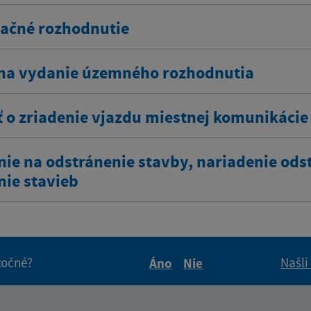
ačné rozhodnutie
na vydanie územného rozhodnutia
ť o zriadenie vjazdu miestnej komunikácie
nie na odstránenie stavby, nariadenie ods
nie stavieb
itočné?
Našli
Áno
Nie
Boli tieto informácie pre 
Boli tieto informáci