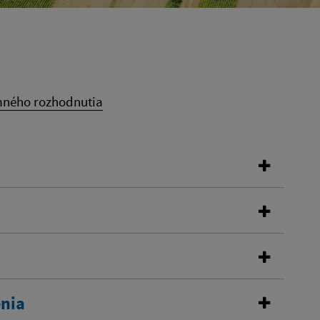
mného rozhodnutia
enia