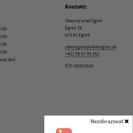
Kontakt:
Obecný úrad Egreš
Egreš 78
5:00
075 01 Egreš
5:00
5:00
obecegres@obecegres.sk
5:00
+421 56 67 99 261
ový deň
IČO: 00331520
Nezobrazovať