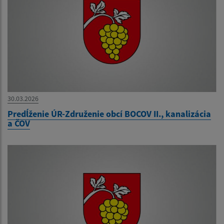
30.03.2026
Predĺženie ÚR-Združenie obcí BOCOV II., kanalizácia
a ČOV