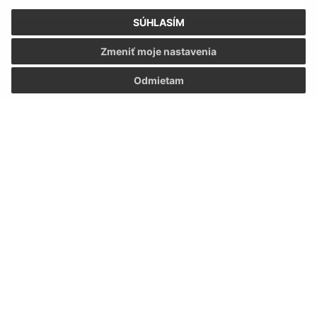
SÚHLASÍM
Oboznámil som sa so
spracúvaním osobných
Zmeniť moje nastavenia
údajov
Odmietam
Google reCaptcha Response
Odoslať správu
Úradné hodiny:
Deň
Čas
Pondelok:
07:00 - 15:00
Utorok:
07:00 - 15:00
Streda:
07:00 - 15:00
Štvrtok:
07:00 - 15:00
Piatok:
nestránkový deň
Kontakt: