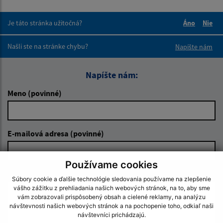
Je táto stránka užitočná?
Áno
Nie
Boli tieto 
Boli 
Našli ste na stránke chybu?
Napíšte nám
Napíšte nám:
Meno (povinné)
E-mailová adresa (povinné)
Používame cookies
Text vašej správy (povinné)
Súbory cookie a ďalšie technológie sledovania používame na zlepšenie
vášho zážitku z prehliadania našich webových stránok, na to, aby sme
vám zobrazovali prispôsobený obsah a cielené reklamy, na analýzu
návštevnosti našich webových stránok a na pochopenie toho, odkiaľ naši
návštevníci prichádzajú.