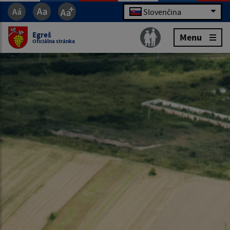
Slovenčina
Egreš
Menu
Oficiálna stránka