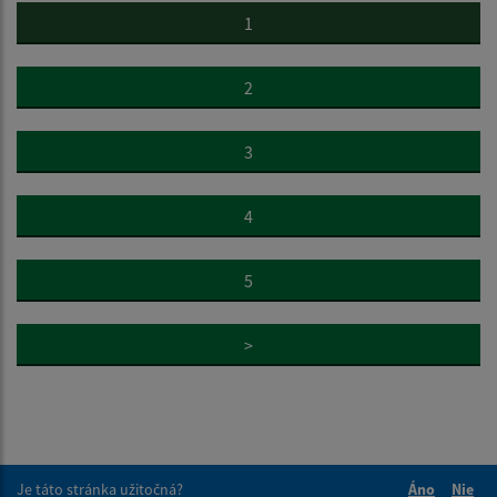
1
2
3
4
5
>
Je táto stránka užitočná?
Áno
Nie