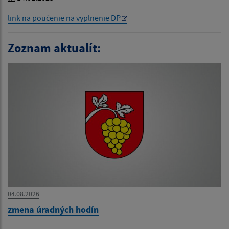
link na poučenie na vyplnenie DP
Zoznam aktualít:
04.08.2026
zmena úradných hodín