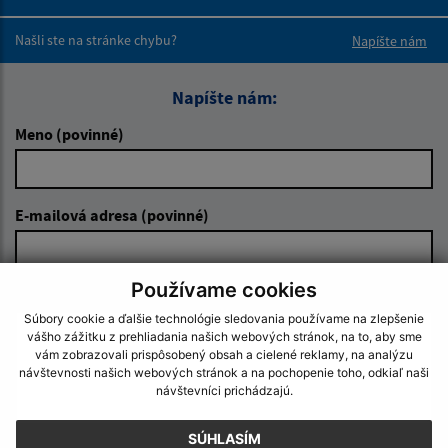
Boli tieto 
Boli 
Našli ste na stránke chybu?
Napíšte nám
Napíšte nám:
Meno (povinné)
E-mailová adresa (povinné)
Používame cookies
Text vašej správy (povinné)
Súbory cookie a ďalšie technológie sledovania používame na zlepšenie
vášho zážitku z prehliadania našich webových stránok, na to, aby sme
vám zobrazovali prispôsobený obsah a cielené reklamy, na analýzu
návštevnosti našich webových stránok a na pochopenie toho, odkiaľ naši
návštevníci prichádzajú.
SÚHLASÍM