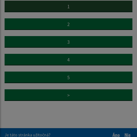
1
2
3
4
5
>
Je táto stránka užitočná?
Áno
Nie