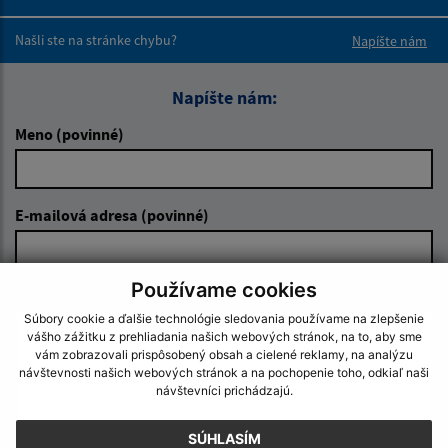
Boli tieto 
Boli 
Našli ste na stránke chybu?
Napíšte nám
Napíšte nám:
Meno (povinné)
E-mailová adresa (povinné)
Používame cookies
Text vašej správy (povinné)
Súbory cookie a ďalšie technológie sledovania používame na zlepšenie
vášho zážitku z prehliadania našich webových stránok, na to, aby sme
vám zobrazovali prispôsobený obsah a cielené reklamy, na analýzu
návštevnosti našich webových stránok a na pochopenie toho, odkiaľ naši
návštevníci prichádzajú.
SÚHLASÍM