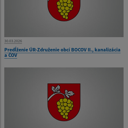
30.03.2026
Predĺženie ÚR-Združenie obcí BOCOV II., kanalizácia
a ČOV