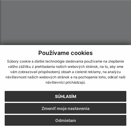
Používame cookies
Súbory cookie a ďalšie technológie sledovania používame na zlepšenie
vášho zážitku z prehliadania našich webových stránok, na to, aby sme
vám zobrazovali prispôsobený obsah a cielené reklamy, na analýzu
návštevnosti našich webových stránok a na pochopenie toho, odkiaľ naši
návštevníci prichádzajú.
Informácie o stránke:
SÚHLASÍM
Vyhlásenie o prístupnosti
Zmeniť moje nastavenia
Autorské práva
Ochrana osobných údajov
Odmietam