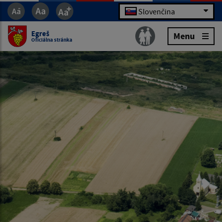
Slovenčina
Egreš
Menu
Oficiálna stránka