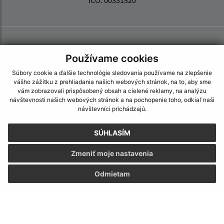
IČO: 00331520
Používame cookies
Súbory cookie a ďalšie technológie sledovania používame na zlepšenie
vášho zážitku z prehliadania našich webových stránok, na to, aby sme
vám zobrazovali prispôsobený obsah a cielené reklamy, na analýzu
návštevnosti našich webových stránok a na pochopenie toho, odkiaľ naši
návštevníci prichádzajú.
SÚHLASÍM
Zmeniť moje nastavenia
Odmietam
Informácie o stránke:
Vyhlásenie o prístupnosti
Autorské práva