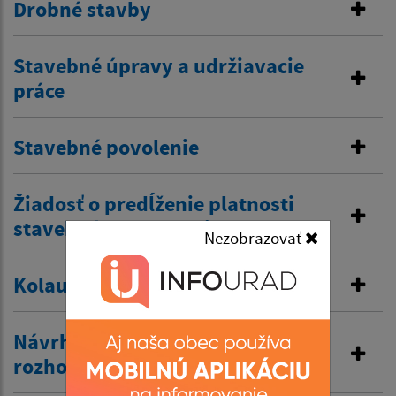
Drobné stavby
Stavebné úpravy a udržiavacie
práce
Stavebné povolenie
Žiadosť o predĺženie platnosti
stavebného povolenia
Nezobrazovať
Kolaudačné rozhodnutie
Návrh na vydanie územného
rozhodnutia