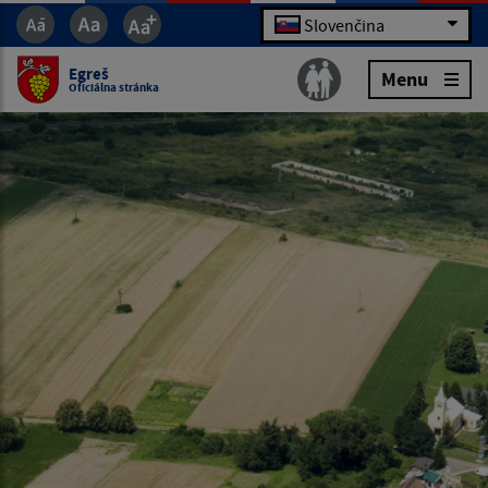
Slovenčina
Egreš
Menu
Oficiálna stránka