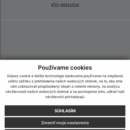
IČO: 00331520
Používame cookies
Súbory cookie a ďalšie technológie sledovania používame na zlepšenie
vášho zážitku z prehliadania našich webových stránok, na to, aby sme
vám zobrazovali prispôsobený obsah a cielené reklamy, na analýzu
návštevnosti našich webových stránok a na pochopenie toho, odkiaľ naši
návštevníci prichádzajú.
SÚHLASÍM
Informácie o stránke:
Zmeniť moje nastavenia
Vyhlásenie o prístupnosti