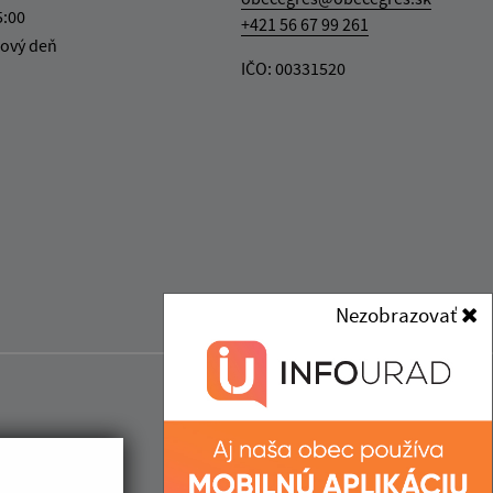
5:00
+421 56 67 99 261
ový deň
IČO: 00331520
Nezobrazovať