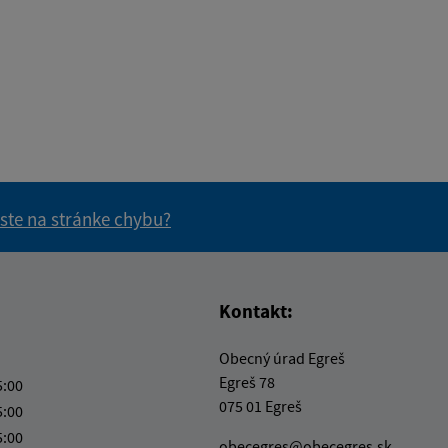
 ste na stránke chybu?
vás užitočné?
e pre vás užitočné?
Kontakt:
Obecný úrad Egreš
Egreš 78
5:00
075 01 Egreš
5:00
5:00
obecegres@obecegres.sk