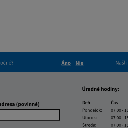
itočné?
Našli
Áno
Nie
Boli tieto informácie pre 
Boli tieto informáci
Úradné hodiny:
Deň
Čas
adresa (povinné)
Pondelok:
07:00 - 1
Utorok:
07:00 - 1
Streda:
07:00 - 1