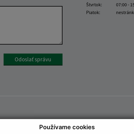
Štvrtok:
07:00 - 1
Piatok:
nestránk
Google reCaptcha Response
Odoslať správu
Používame cookies