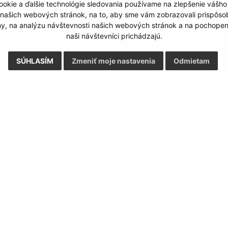
okie a ďalšie technológie sledovania používame na zlepšenie vášho
 našich webových stránok, na to, aby sme vám zobrazovali prispôs
my, na analýzu návštevnosti našich webových stránok a na pochopeni
naši návštevníci prichádzajú.
SÚHLASÍM
Zmeniť moje nastavenia
Odmietam
Rýchle odkazy:
Aktualiz
nku
Aktuality
04.08.2026 
História
RSS
Fotogaléria
Kontakty
ortál
webhosting
webex.digital, s.r.o.
domény
regis