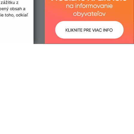
 zážitku z
obený obsah a
e toho, odkiaľ
ované:
Správca obsahu:
11:57 hod.
Správca obsahu je Obec Egreš.
Vytvorené v súlade s
Jednotným
dizajn manuálom elektronických
služieb.
trácia domény
spoločnosť webex.digital, s.r.o.