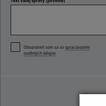
Text vašej správy (povinné)
Oboznámil som sa so
spracúvaním
osobných údajov