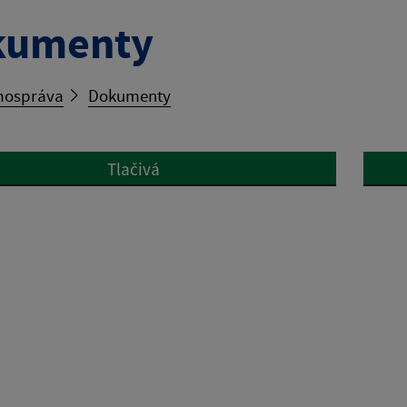
kumenty
ospráva
Dokumenty
Tlačivá