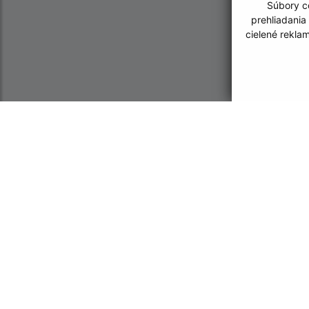
Súbory co
prehliadania
cielené rekla
Informácie o stránke:
Navigácia:
Vyhlásenie o prístupnosti
Vytlačiť aktuálnu strá
Autorské práva
Mapa stránok
Ochrana osobných údajov
Cookies
CMS systém (redakčný) systém ECHELON 2
web p