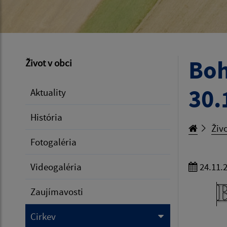
Boh
Život v obci
30.
Aktuality
História
Živo
Fotogaléria
Videogaléria
24.11.
Zaujímavosti
Cirkev