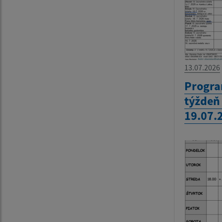
13.07.2026
Progra
týždeň
19.07.