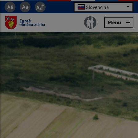
Slovenčina
Egreš
Menu
Oficiálna stránka