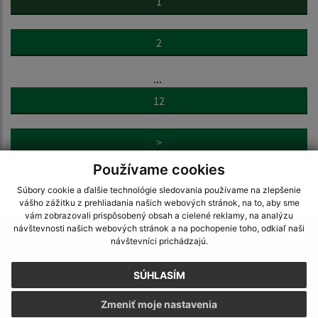
1
2
...
12
>
Používame cookies
Súbory cookie a ďalšie technológie sledovania používame na zlepšenie
vášho zážitku z prehliadania našich webových stránok, na to, aby sme
vám zobrazovali prispôsobený obsah a cielené reklamy, na analýzu
návštevnosti našich webových stránok a na pochopenie toho, odkiaľ naši
Je táto stránka užitočná?
Áno
Nie
návštevníci prichádzajú.
Boli tieto 
Boli 
Našli ste na stránke chybu?
Napíšte nám
SÚHLASÍM
Zmeniť moje nastavenia
Napíšte nám: