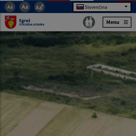
Slovenčina
Egreš
Menu
Oficiálna stránka