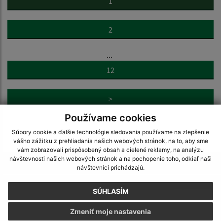
1
2
...
12
>
Používame cookies
Súbory cookie a ďalšie technológie sledovania používame na zlepšenie
vášho zážitku z prehliadania našich webových stránok, na to, aby sme
vám zobrazovali prispôsobený obsah a cielené reklamy, na analýzu
návštevnosti našich webových stránok a na pochopenie toho, odkiaľ naši
Je táto stránka užitočná?
Áno
Nie
návštevníci prichádzajú.
Boli tieto 
Boli 
Našli ste na stránke chybu?
Napíšte nám
SÚHLASÍM
Zmeniť moje nastavenia
Napíšte nám: