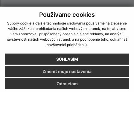
Používame cookies
Súbory cookie a ďalšie technológie sledovania používame na zlepšenie
vášho zážitku z prehliadania našich webových stránok, na to, aby sme
vám zobrazovali prispôsobený obsah a cielené reklamy, na analýzu
návštevnosti našich webových stránok a na pochopenie toho, odkiaľ naši
návštevníci prichádzajú.
SÚHLASÍM
Zmeniť moje nastavenia
Odmietam
Informácie o stránke:
Vyhlásenie o prístupnosti
Autorské práva
Ochrana osobných údajov
Navigácia: