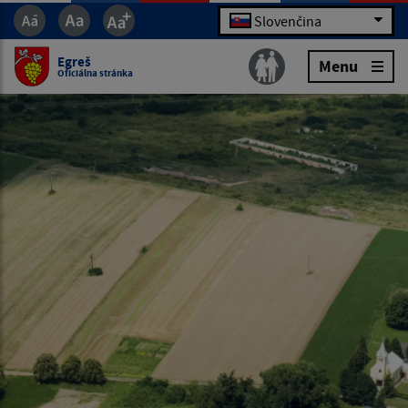
Slovenčina
Egreš
Menu
Oficiálna stránka