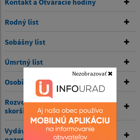
Kontakt a Otváracie hodiny
Rodný list
Sobášny list
Úmrtný list
Nezobrazovať
Osobitná matrika
Rozvod manželstva a prijatie
skoršieho priezviska
Vydávanie výpisov z matriky a
nazeranie do matriky