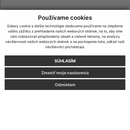
Používame cookies
Súbory cookie a ďalšie technológie sledovania používame na zlepšenie
vášho zážitku z prehliadania našich webových stránok, na to, aby sme
vám zobrazovali prispôsobený obsah a cielené reklamy, na analýzu
návštevnosti našich webových stránok a na pochopenie toho, odkiaľ naši
návštevníci prichádzajú.
SÚHLASÍM
Zmeniť moje nastavenia
Odmietam
Informácie o stránke:
Vyhlásenie o prístupnosti
Autorské práva
Ochrana osobných údajov
Navigácia: