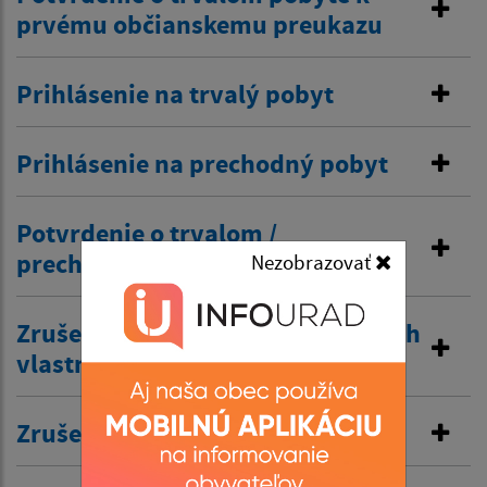
prvému občianskemu preukazu
Prihlásenie na trvalý pobyt
Prihlásenie na prechodný pobyt
Potvrdenie o trvalom /
prechodnom pobyte
Nezobrazovať
Zrušenie trvalého pobytu na návrh
vlastníka budovy
Zrušenie prechodného pobytu