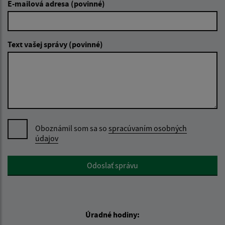
E-mailová adresa (povinné)
Text vašej správy (povinné)
Oboznámil som sa so
spracúvaním osobných
údajov
Google reCaptcha Response
Odoslať správu
Úradné hodiny: